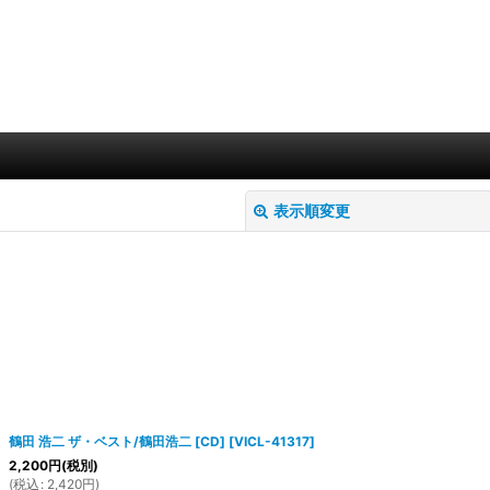
表示順変更
絞り込む
鶴田 浩二 ザ・ベスト/鶴田浩二 [CD]
[
VICL-41317
]
2,200
円
(税別)
(
税込
:
2,420
円
)