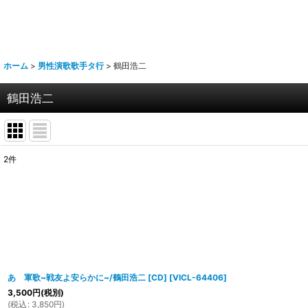
ホーム
>
男性演歌歌手タ行
>
鶴田浩二
鶴田浩二
2
件
表示数
:
並び順
:
あゝ軍歌~戦友よ安らかに~/鶴田浩二 [CD]
[
VICL-64406
]
3,500
円
(税別)
(
税込
:
3,850
円
)