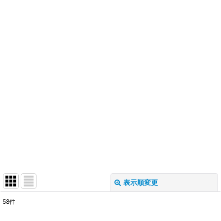
表示順変更
閉じる
58
件
表示数
: