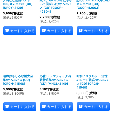
ク演歌歌謡曲ベスト
純情アルバム~君たちが
恋のアルバム~人形の家/
100/オムニバス [CD]
いて僕がいた/オムニバ
オムニバス [CD]
[
UPCY-8129
]
ス [CD]
[
COCP-
[
COCP-42603
]
42604
]
5,909
円
(税別)
2,200
円
(税別)
2,200
円
(税別)
(
税込
:
6,500
円
)
(
税込
:
2,420
円
)
(
税込
:
2,420
円
)
カートに入れる
カートに入れる
カートに入れる
昭和おもしろ歌謡大全
必聴!ドラマティック演
昭和ノスタルジー 追憶
集/オムニバス [CD]
歌特選集/オムニバス
のムード歌謡/オムニバ
[
CRCN-41548
]
[CD]
[
MHCL-3149
]
ス [CD]
[
CRCN-
41540
]
3,000
円
(税別)
3,182
円
(税別)
3,000
円
(税別)
(
税込
:
3,300
円
)
(
税込
:
3,500
円
)
(
税込
:
3,300
円
)
カートに入れる
カートに入れる
カートに入れる