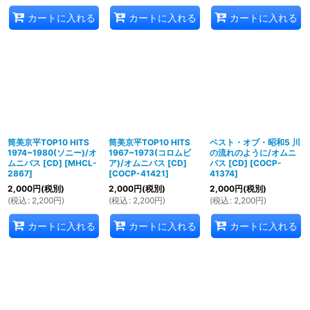
カートに入れる
カートに入れる
カートに入れる
筒美京平TOP10 HITS
筒美京平TOP10 HITS
ベスト・オブ・昭和5 川
1974~1980(ソニー)/オ
1967~1973(コロムビ
の流れのように/オムニ
ムニバス [CD]
[
MHCL-
ア)/オムニバス [CD]
バス [CD]
[
COCP-
2867
]
[
COCP-41421
]
41374
]
2,000
円
(税別)
2,000
円
(税別)
2,000
円
(税別)
(
税込
:
2,200
円
)
(
税込
:
2,200
円
)
(
税込
:
2,200
円
)
カートに入れる
カートに入れる
カートに入れる