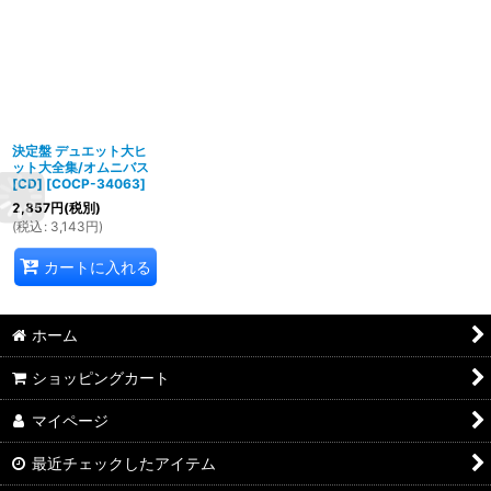
決定盤 デュエット大ヒ
ット大全集/オムニバス
[CD]
[
COCP-34063
]
2,857
円
(税別)
(
税込
:
3,143
円
)
カートに入れる
ホーム
ショッピングカート
マイページ
最近チェックしたアイテム