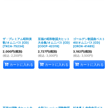
ザ・プレミアム昭和演
至福の昭和歌謡大ヒット
ゴールデン歌謡曲ベスト
歌/オムニバス [CD]
大全集/オムニバス [CD]
40/オムニバス [CD]
[
TKCA-75234
]
[
COCP-42319
]
[
CRCN-41485
]
2,000
円
(税別)
2,727
円
(税別)
3,182
円
(税別)
(
税込
:
2,200
円
)
(
税込
:
3,000
円
)
(
税込
:
3,500
円
)
カートに入れる
カートに入れる
カートに入れる
至福の演歌 大ヒット大
令和フレッシュ演歌歌謡
杉本眞人 作曲作品ベス