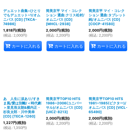
デュエット曲集~ひとり
筒美京平 マイ・コレク
筒美京平 マイ・コレク
でもデュエット~1/オム
ション 選曲:クリス松村/
ション 選曲:タブレット
ニバス [CD]
[
TKCA-
オムニバス [CD]
純/オムニバス [CD]
74986
]
[
MHCL-2938
]
[
COCP-41580
]
1,818
円
(税別)
2,000
円
(税別)
2,000
円
(税別)
(
税込
:
2,000
円
)
(
税込
:
2,200
円
)
(
税込
:
2,200
円
)
カートに入れる
カートに入れる
カートに入れる
あゝ人生に涙あり/すき
筒美京平TOP10 HITS
筒美京平TOP10 HITS
ま風/愛は別離/＜時代劇
1986~2006(ユニバー
1981~1985(ビクター)/
＞里見浩太朗&横内正・
サル)/オムニバス [CD]
オムニバス [CD]
[
VICL-
杉良太郎・川中美幸
[
UICZ-8213
]
65490
]
[CD]
[
TECA-1260
]
2,000
円
(税別)
2,000
円
(税別)
1,227
円
(税別)
(
税込
:
2,200
円
)
(
税込
:
2,200
円
)
(
税込
:
1,350
円
)