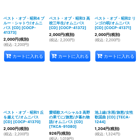
ベスト・オブ・昭和4 ブ
ベスト・オブ・昭和3 高
ベスト・オブ・昭和2 リ
ルー・シャトウ/オムニ
校三年生/オムニバス
ンゴの唄/オムニバス
バス [CD]
[
COCP-
[CD]
[
COCP-41372
]
[CD]
[
COCP-41371
]
41373
]
2,000
円
(税別)
2,000
円
(税別)
2,000
円
(税別)
(
税込
:
2,200
円
)
(
税込
:
2,200
円
)
(
税込
:
2,200
円
)
カートに入れる
カートに入れる
カートに入れる
ベスト・オブ・昭和1 丘
愛唱歌スペシャル3 高野
池上線/氷雨/旅愁/女性
を越えて/オムニバス
の果てに/旅愁/夕暮れ物
歌謡曲 [CD]
[
TECA-
[CD]
[
COCP-41370
]
語/オムニバス [CD]
1244
]
[
TKCA-91080
]
2,000
円
(税別)
1,204
円
(税別)
926
円
(税別)
(
税込
:
2,200
円
)
(
税込
:
1,324
円
)
(
税込
:
1,019
円
)