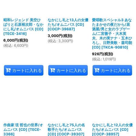
昭和レジェンド 美空ひ
なかにし礼と13人の女優
愛唱歌スペシャル3 あな
ばりと石原裕次郎・なか
たち/オムニバス [CD]
たまかせの夜だから/居
にし礼/オムニバス [CD]
[
COCP-39687
]
酒屋/男と女のラブゲー
[
TECE-3416
]
ム/二宮善子・大木英
3,000
円
(税別)
夫、木の実ナナ・五木ひ
6,000
円
(税別)
(
税込
:
3,300
円
)
ろし、日野美歌・葵司朗
(
税込
:
6,600
円
)
[CD]
[
TKCA-90810
]
926
円
(税別)
(
税込
:
1,019
円
)
カートに入れる
カートに入れる
カートに入れる
作曲家 弦 哲也の世界/オ
なかにし礼と75人の名
なかにし礼と12人の女優
ムニバス [CD]
[
TECE-
歌手たち/オムニバス
たち/オムニバス [CD]
3366
]
[CD]
[
COCP-39307
]
[
COCP-38957
]