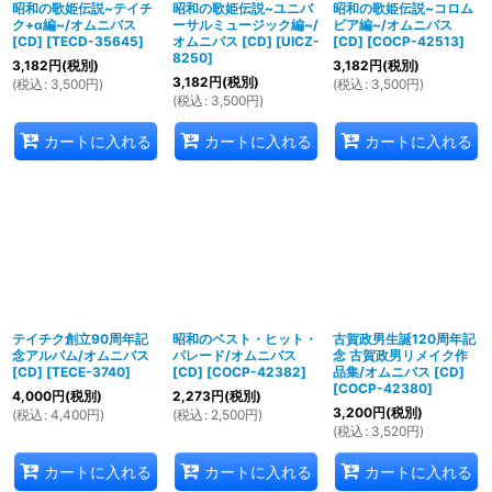
昭和の歌姫伝説~テイチ
昭和の歌姫伝説~ユニバ
昭和の歌姫伝説~コロム
ク+α編~/オムニバス
ーサルミュージック編~/
ビア編~/オムニバス
[CD]
[
TECD-35645
]
オムニバス [CD]
[
UICZ-
[CD]
[
COCP-42513
]
8250
]
3,182
円
(税別)
3,182
円
(税別)
3,182
円
(税別)
(
税込
:
3,500
円
)
(
税込
:
3,500
円
)
(
税込
:
3,500
円
)
カートに入れる
カートに入れる
カートに入れる
テイチク創立90周年記
昭和のベスト・ヒット・
古賀政男生誕120周年記
念アルバム/オムニバス
パレード/オムニバス
念 古賀政男リメイク作
[CD]
[
TECE-3740
]
[CD]
[
COCP-42382
]
品集/オムニバス [CD]
[
COCP-42380
]
4,000
円
(税別)
2,273
円
(税別)
3,200
円
(税別)
(
税込
:
4,400
円
)
(
税込
:
2,500
円
)
(
税込
:
3,520
円
)
カートに入れる
カートに入れる
カートに入れる