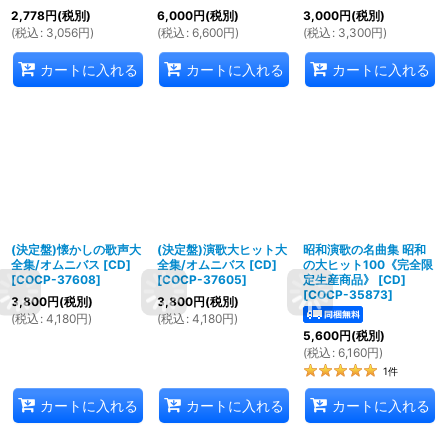
2,778
円
(税別)
6,000
円
(税別)
3,000
円
(税別)
(
税込
:
3,056
円
)
(
税込
:
6,600
円
)
(
税込
:
3,300
円
)
カートに入れる
カートに入れる
カートに入れる
(決定盤)懐かしの歌声大
(決定盤)演歌大ヒット大
昭和演歌の名曲集 昭和
全集/オムニバス [CD]
全集/オムニバス [CD]
の大ヒット100《完全限
[
COCP-37608
]
[
COCP-37605
]
定生産商品》 [CD]
[
COCP-35873
]
3,800
円
(税別)
3,800
円
(税別)
(
税込
:
4,180
円
)
(
税込
:
4,180
円
)
5,600
円
(税別)
(
税込
:
6,160
円
)
1
件
カートに入れる
カートに入れる
カートに入れる