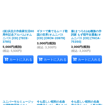
並び順
:
絞り込む
(仮)浜圭介作曲家生活60
ギターで奏でるムード歌
服(まつろわ)ぬ種族の作
周年記念アルバム/オム
謡の世界/オムニバス
詞家 もず唱平自選集/オ
ニバス [CD]
[
TECE-
[CD]
[
CRCN-20979
]
ムニバス [CD]
[
TKCA-
3785
]
75350
]
3,000
円
(税別)
5,000
円
(税別)
3,000
円
(税別)
(
税込
:
3,300
円
)
(
税込
:
5,500
円
)
(
税込
:
3,300
円
)
カートに入れる
カートに入れる
カートに入れる
ユニバーサルミュージッ
今も恋しい昭和の名曲
今も恋しい昭和の名曲