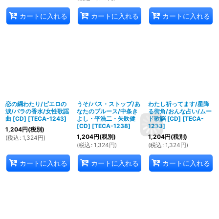
カートに入れる
カートに入れる
カートに入れる
恋の綱わたり/ピエロの
うそ/バス・ストップ/あ
わたし祈ってます/星降
涙/バラの香水/女性歌謡
なたのブルース/中条き
る街角/おんな占い/ムー
曲 [CD]
[
TECA-1243
]
よし・平浩二・矢吹健
ド歌謡 [CD]
[
TECA-
[CD]
[
TECA-1238
]
1233
]
1,204
円
(税別)
1,204
円
(税別)
1,204
円
(税別)
(
税込
:
1,324
円
)
(
税込
:
1,324
円
)
(
税込
:
1,324
円
)
カートに入れる
カートに入れる
カートに入れる