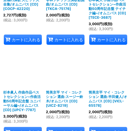
全集/オムニバス [CD]
曲/オムニバス [CD]
トセレクション~作曲活
[
COCP-42220
]
[
TKCA-75176
]
動50周年記念盤 テイチ
ク編~/オムニバス [CD]
2,727
円
(税別)
2,000
円
(税別)
[
TECE-3687
]
(
税込
:
3,000
円
)
(
税込
:
2,200
円
)
3,000
円
(税別)
(
税込
:
3,300
円
)
カートに入れる
カートに入れる
カートに入れる
杉本眞人 作曲作品ベス
筒美京平 マイ・コレク
筒美京平 マイ・コレク
トセレクション~作曲活
ション 選曲:スージー鈴
ション 選曲:半田健人/オ
動50周年記念盤 ユニバ
木/オムニバス [CD]
ムニバス [CD]
[
VICL-
ーサル編~/オムニバス
[
UICZ-8219
]
65578
]
[CD]
[
UPCY-7787
]
2,000
円
(税別)
2,000
円
(税別)
3,000
円
(税別)
(
税込
:
2,200
円
)
(
税込
:
2,200
円
)
(
税込
:
3,300
円
)