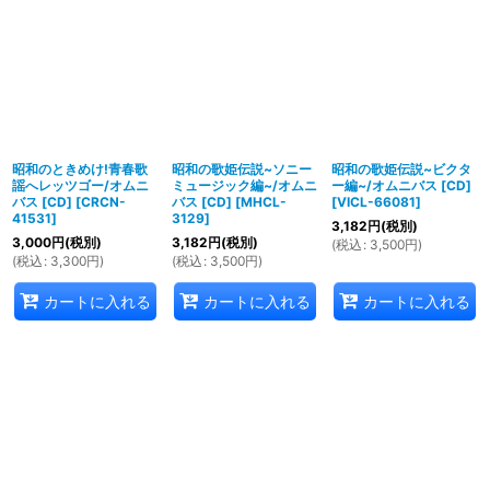
昭和のときめけ!青春歌
昭和の歌姫伝説~ソニー
昭和の歌姫伝説~ビクタ
謡へレッツゴー/オムニ
ミュージック編~/オムニ
ー編~/オムニバス [CD]
バス [CD]
[
CRCN-
バス [CD]
[
MHCL-
[
VICL-66081
]
41531
]
3129
]
3,182
円
(税別)
3,000
円
(税別)
3,182
円
(税別)
(
税込
:
3,500
円
)
(
税込
:
3,300
円
)
(
税込
:
3,500
円
)
カートに入れる
カートに入れる
カートに入れる