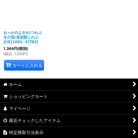
並び順
:
絞り込む
おっかのよされ/つわぶ
きの花/花京院しのぶ
[CD]
[
VICL-37792
]
1,364
円
(税別)
(
税込
:
1,500
円
)
カートに入れる
ホーム
ショッピングカート
マイページ
最近チェックしたアイテム
特定商取引法表示