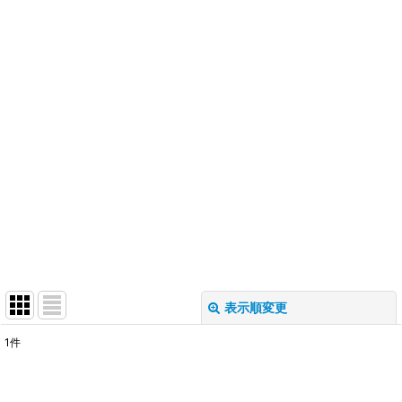
表示順変更
閉じる
1
件
表示数
: