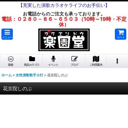
【充実した演歌カラオケライフのお手伝い】
お電話からのご注文も承っております。
電話：０２８０－８６－６５０３（10時～19時・不定
休）
メニュー
カート
新曲
商品カテゴリ
イベント
ブログ
ご利用案内
ホーム
>
女性演歌歌手カ行
>
花京院しのぶ
花京院しのぶ