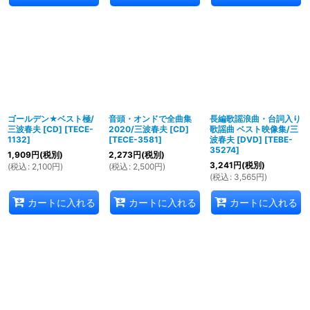
ゴールデン★ベスト極/
音頭・オンドで全曲集
長編歌謡浪曲・台詞入り
三波春夫 [CD]
[
TECE-
2020/三波春夫 [CD]
歌謡曲 ベスト映像集/三
1132
]
[
TECE-3581
]
波春夫 [DVD]
[
TEBE-
35274
]
1,909
円
(税別)
2,273
円
(税別)
3,241
円
(税別)
(
税込
:
2,100
円
)
(
税込
:
2,500
円
)
(
税込
:
3,565
円
)
カートに入れる
カートに入れる
カートに入れる