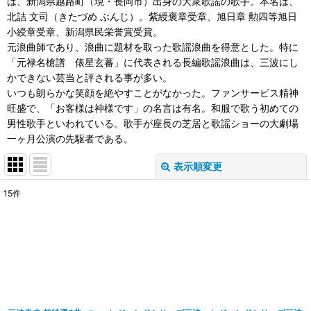
は、新潟県越路町（現・長岡市）出身の大衆歌謡の歌手。本名は、
北詰 文司（きたづめ ぶんじ）。紫綬褒章受章、旭日章 勲四等旭日
小綬章受章、新潟県民栄誉賞受賞。
元浪曲師であり、浪曲に題材を取った歌謡浪曲を得意とした。特に
「元禄名槍譜 俵星玄蕃」に代表される長編歌謡浪曲は、三波にし
かできない芸当と評される事が多い。
いつも朗らかな笑顔を絶やすことがなかった。ファンサービス精神
旺盛で、「お客様は神様です」の名言は有名。和服で歌う初めての
男性歌手といわれている。歌手が座長の芝居と歌謡ショーの大劇場
一ヶ月公演の先駆者である。
表示順変更
閉じる
15
件
表示数
:
並び順
:
絞り込む