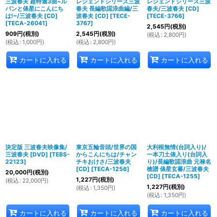
三波春夫 超特選3曲~ル
レジェンドシリーズ三波
レジェンドシリーズ三波
パンと俵星にこんにち
春夫 長編歌謡浪曲編/三
春夫/三波春夫 [CD]
は!~/三波春夫 [CD]
波春夫 [CD]
[
TECE-
[
TECE-3766
]
[
TECA-26041
]
3767
]
2,545
円
(税別)
909
円
(税別)
2,545
円
(税別)
(
税込
:
2,800
円
)
(
税込
:
1,000
円
)
(
税込
:
2,800
円
)
カートに入れる
カートに入れる
カートに入れる
決定版 三波春夫映像集/
東京五輪音頭/世界の国
大利根無情(台詞入り)/
三波春夫 [DVD]
[
TEBS-
からこんにちは/チャン
一本刀土俵入り(台詞入
22123
]
チキおけさ/三波春夫
り)/長編歌謡浪曲 元禄名
[CD]
[
TECA-1256
]
槍譜 俵星玄蕃/三波春夫
20,000
円
(税別)
[CD]
[
TECA-1255
]
1,227
円
(税別)
(
税込
:
22,000
円
)
1,227
円
(税別)
(
税込
:
1,350
円
)
(
税込
:
1,350
円
)
カートに入れる
カートに入れる
カートに入れる