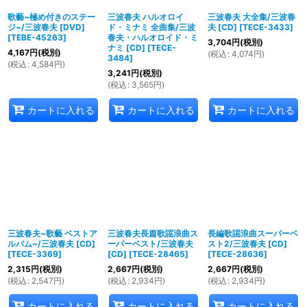
歌藝~極め付きのステー
三波春夫 ハルオロイ
三波春夫 大全集/三波春
ジ~/三波春夫 [DVD]
ド・ミナミ 全曲集/三波
夫 [CD]
[
TECE-3433
]
[
TEBE-45263
]
春夫・ハルオロイド・ミ
3,704
円
(税別)
ナミ [CD]
[
TECE-
4,167
円
(税別)
(
税込
:
4,074
円
)
3484
]
(
税込
:
4,584
円
)
3,241
円
(税別)
(
税込
:
3,565
円
)
カートに入れる
カートに入れる
カートに入れる
三波春夫~歌藝 ベストア
三波春夫長篇歌謡浪曲ス
長編歌謡浪曲スーパーベ
ルバム~/三波春夫 [CD]
ーパーベスト/三波春夫
スト2/三波春夫 [CD]
[
TECE-3369
]
[CD]
[
TECE-28465
]
[
TECE-28636
]
2,315
円
(税別)
2,667
円
(税別)
2,667
円
(税別)
(
税込
:
2,547
円
)
(
税込
:
2,934
円
)
(
税込
:
2,934
円
)
カートに入れる
カートに入れる
カートに入れる