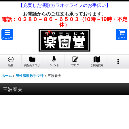
【充実した演歌カラオケライフのお手伝い】
お電話からのご注文も承っております。
電話：０２８０－８６－６５０３（10時～19時・不定
休）
メニュー
カート
新曲
商品カテゴリ
イベント
ブログ
ご利用案内
ホーム
>
男性演歌歌手マ行
>
三波春夫
三波春夫