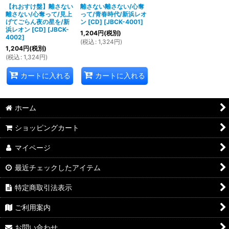
【れおすけ盤】離さない
離さない離さない/心奪
離さない/心奪って/見上
って/青春時代/新浜レオ
げてごらん夜の星を/新
ン [CD]
[
JBCK-4001
]
浜レオン [CD]
[
JBCK-
1,204
円
(税別)
4002
]
(
税込
:
1,324
円
)
1,204
円
(税別)
(
税込
:
1,324
円
)
カートに入れる
カートに入れる
ホーム
ショッピングカート
マイページ
最近チェックしたアイテム
特定商取引法表示
ご利用案内
お問い合わせ