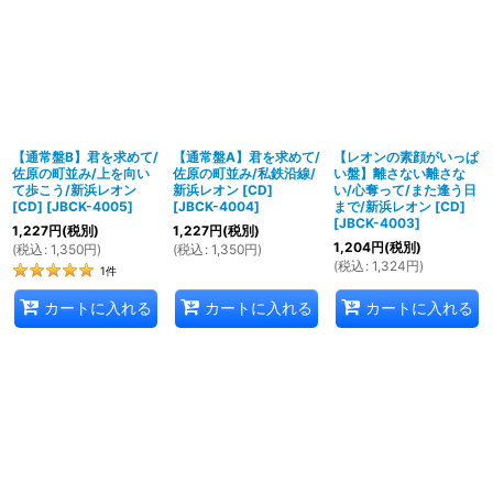
【通常盤B】君を求めて/
【通常盤A】君を求めて/
【レオンの素顔がいっぱ
佐原の町並み/上を向い
佐原の町並み/私鉄沿線/
い盤】離さない離さな
て歩こう/新浜レオン
新浜レオン [CD]
い/心奪って/また逢う日
[CD]
[
JBCK-4005
]
[
JBCK-4004
]
まで/新浜レオン [CD]
[
JBCK-4003
]
1,227
円
(税別)
1,227
円
(税別)
1,204
円
(税別)
(
税込
:
1,350
円
)
(
税込
:
1,350
円
)
(
税込
:
1,324
円
)
1
件
カートに入れる
カートに入れる
カートに入れる