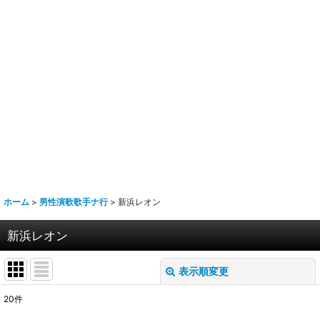
ホーム
>
男性演歌歌手ナ行
>
新浜レオン
新浜レオン
表示順変更
閉じる
20
件
表示数
: