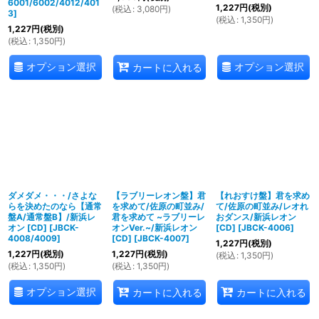
6001/6002/4012/401
1,227
円
(税別)
(
税込
:
3,080
円
)
3
]
(
税込
:
1,350
円
)
1,227
円
(税別)
(
税込
:
1,350
円
)
オプション選択
オプション選択
カートに入れる
ダメダメ・・・/さよな
【ラブリーレオン盤】君
【れおすけ盤】君を求め
らを決めたのなら【通常
を求めて/佐原の町並み/
て/佐原の町並み/レオれ
盤A/通常盤B】/新浜レ
君を求めて ~ラブリーレ
おダンス/新浜レオン
オン [CD]
[
JBCK-
オンVer.~/新浜レオン
[CD]
[
JBCK-4006
]
4008/4009
]
[CD]
[
JBCK-4007
]
1,227
円
(税別)
1,227
円
(税別)
1,227
円
(税別)
(
税込
:
1,350
円
)
(
税込
:
1,350
円
)
(
税込
:
1,350
円
)
オプション選択
カートに入れる
カートに入れる