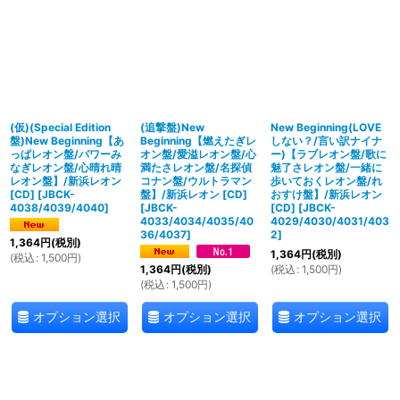
並び順
:
絞り込む
(仮)(Special Edition
(追撃盤)New
New Beginning(LOVE
盤)New Beginning【あ
Beginning【燃えたぎレ
しない？/言い訳ナイナ
っぱレオン盤/パワーみ
オン盤/愛溢レオン盤/心
ー)【ラブレオン盤/歌に
なぎレオン盤/心晴れ晴
満たさレオン盤/名探偵
魅了さレオン盤/一緒に
レオン盤】/新浜レオン
コナン盤/ウルトラマン
歩いておくレオン盤/れ
[CD]
[
JBCK-
盤】/新浜レオン [CD]
おすけ盤】/新浜レオン
4038/4039/4040
]
[
JBCK-
[CD]
[
JBCK-
4033/4034/4035/40
4029/4030/4031/403
36/4037
]
2
]
1,364
円
(税別)
1,364
円
(税別)
(
税込
:
1,500
円
)
(
税込
:
1,500
円
)
1,364
円
(税別)
(
税込
:
1,500
円
)
オプション選択
オプション選択
オプション選択