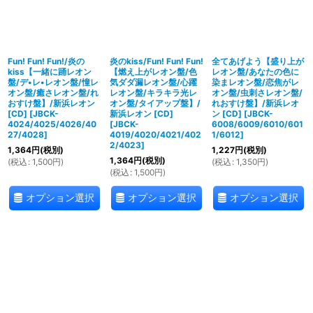
Fun! Fun! Fun!/炎の
炎のkiss/Fun! Fun! Fun!
全てあげよう【盛り上が
kiss【一緒に踊レオン
【燃え上がレオン盤/色
レオン盤/あなたの色に
盤/デ•レ•レオン盤/憧レ
気ダダ漏レオン盤/心躍
染まレオン盤/恋焦がレ
オン盤/癒さレオン盤/れ
レオン盤/キラキラ光レ
オン盤/虫刺さレオン盤/
おすけ盤】/新浜レオン
オン盤/タイアップ盤】/
れおすけ盤】/新浜レオ
[CD]
[
JBCK-
新浜レオン [CD]
ン [CD]
[
JBCK-
4024/4025/4026/40
[
JBCK-
6008/6009/6010/601
27/4028
]
4019/4020/4021/402
1/6012
]
2/4023
]
1,364
円
(税別)
1,227
円
(税別)
1,364
円
(税別)
(
税込
:
1,500
円
)
(
税込
:
1,350
円
)
(
税込
:
1,500
円
)
オプション選択
オプション選択
オプション選択