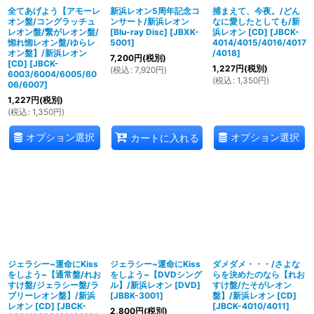
全てあげよう【アモーレ
新浜レオン5周年記念コ
捕まえて、今夜。/どん
オン盤/コングラッチュ
ンサート/新浜レオン
なに愛したとしても/新
レオン盤/繋がレオン盤/
[Blu-ray Disc]
[
JBXK-
浜レオン [CD]
[
JBCK-
惚れ惚レオン盤/ゆらレ
5001
]
4014/4015/4016/4017
オン盤】/新浜レオン
/4018
]
7,200
円
(税別)
[CD]
[
JBCK-
1,227
円
(税別)
(
税込
:
7,920
円
)
6003/6004/6005/60
(
税込
:
1,350
円
)
06/6007
]
1,227
円
(税別)
(
税込
:
1,350
円
)
オプション選択
オプション選択
カートに入れる
ジェラシー~運命にKiss
ジェラシー~運命にKiss
ダメダメ・・・/さよな
をしよう~【通常盤/れお
をしよう~【DVDシング
らを決めたのなら【れお
すけ盤/ジェラシー盤/ラ
ル】/新浜レオン [DVD]
すけ盤/たそがレオン
ブリーレオン盤】/新浜
[
JBBK-3001
]
盤】/新浜レオン [CD]
レオン [CD]
[
JBCK-
[
JBCK-4010/4011
]
2,800
円
(税別)