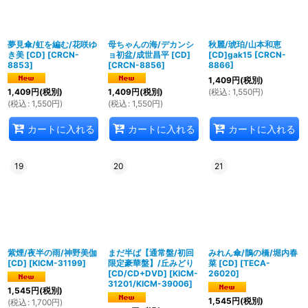
夢見傘/虹を編む/花咲ゆ
母ちゃんの海/デカンシ
秋麗/琥珀/山本和恵
き美 [CD]
[
CRCN-
ョ初盆/成世昌平 [CD]
[CD]gak15
[
CRCN-
8853
]
[
CRCN-8856
]
8866
]
1,409
円
(税別)
(
税込
:
1,550
円
)
1,409
円
(税別)
1,409
円
(税別)
(
税込
:
1,550
円
)
(
税込
:
1,550
円
)
カートに入れる
カートに入れる
カートに入れる
19
20
21
紫煙/夜半の雨/神野美伽
まだ半ば【通常盤/初回
みれん傘/鵲の橋/堀内春
[CD]
[
KICM-31199
]
限定豪華盤】/丘みどり
菜 [CD]
[
TECA-
[CD/CD+DVD]
[
KICM-
26020
]
31201/KICM-39006
]
1,545
円
(税別)
1,545
円
(税別)
(
税込
:
1,700
円
)