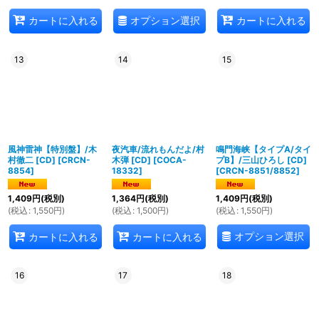
オプション選択
カートに入れる
カートに入れる
13
14
15
風神雷神【特別盤】/木
夜汽車/流れもんだよ/村
鳴門海峡【タイプA/タイ
村徹二 [CD]
[
CRCN-
木弾 [CD]
[
COCA-
プB】/三山ひろし [CD]
8854
]
18332
]
[
CRCN-8851/8852
]
1,409
円
(税別)
1,364
円
(税別)
1,409
円
(税別)
(
税込
:
1,550
円
)
(
税込
:
1,500
円
)
(
税込
:
1,550
円
)
オプション選択
カートに入れる
カートに入れる
16
17
18