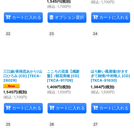
1,545
円
(税別)
(
税込
:
1,700
円
)
(
税込
:
1,700
円
)
オプション選択
カートに入れる
カートに入れる
22
23
24
三江線/夜桜恋あかり/山
こころの花道【感謝
ほろ酔い風酒場/好きす
口ひろみ [CD]
[
TECA-
盤】/朝花美穂 [CD]
ぎて純情/中村唯人 [CD]
26029
]
[
TKCA-91709
]
[
TKCA-91630
]
1,409
円
(税別)
1,364
円
(税別)
(
税込
:
1,550
円
)
(
税込
:
1,500
円
)
1,545
円
(税別)
(
税込
:
1,700
円
)
カートに入れる
カートに入れる
カートに入れる
25
26
27