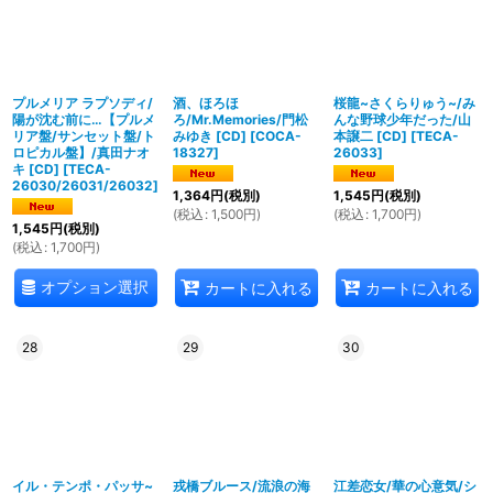
プルメリア ラプソディ/
酒、ほろほ
桜龍~さくらりゅう~/み
陽が沈む前に…【プルメ
ろ/Mr.Memories/門松
んな野球少年だった/山
リア盤/サンセット盤/ト
みゆき [CD]
[
COCA-
本譲二 [CD]
[
TECA-
ロピカル盤】/真田ナオ
18327
]
26033
]
キ [CD]
[
TECA-
26030/26031/26032
]
1,364
円
(税別)
1,545
円
(税別)
(
税込
:
1,500
円
)
(
税込
:
1,700
円
)
1,545
円
(税別)
(
税込
:
1,700
円
)
オプション選択
カートに入れる
カートに入れる
28
29
30
イル・テンポ・パッサ~
戎橋ブルース/流浪の海
江差恋女/華の心意気/シ