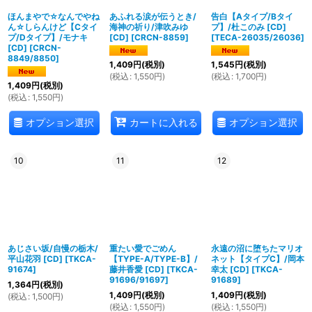
ほんまやで☆なんでやね
あふれる涙が伝うとき/
告白【Aタイプ/Bタイ
ん☆しらんけど【Cタイ
海神の祈り/津吹みゆ
プ】/杜このみ [CD]
プ/Dタイプ】/モナキ
[CD]
[
CRCN-8859
]
[
TECA-26035/26036
]
[CD]
[
CRCN-
8849/8850
]
1,409
円
(税別)
1,545
円
(税別)
(
税込
:
1,550
円
)
(
税込
:
1,700
円
)
1,409
円
(税別)
(
税込
:
1,550
円
)
オプション選択
オプション選択
カートに入れる
10
11
12
あじさい坂/自慢の栃木/
重たい愛でごめん
永遠の沼に堕ちたマリオ
平山花羽 [CD]
[
TKCA-
【TYPE-A/TYPE-B】/
ネット【タイプC】/岡本
91674
]
藤井香愛 [CD]
[
TKCA-
幸太 [CD]
[
TKCA-
91696/91697
]
91689
]
1,364
円
(税別)
1,409
円
(税別)
1,409
円
(税別)
(
税込
:
1,500
円
)
(
税込
:
1,550
円
)
(
税込
:
1,550
円
)