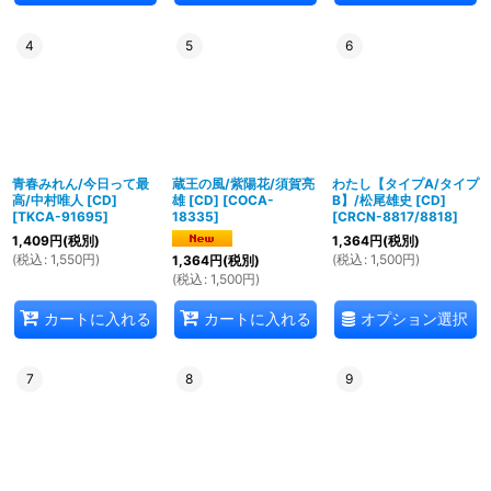
4
5
6
青春みれん/今日って最
蔵王の風/紫陽花/須賀亮
わたし【タイプA/タイプ
高/中村唯人 [CD]
雄 [CD]
[
COCA-
B】/松尾雄史 [CD]
[
TKCA-91695
]
18335
]
[
CRCN-8817/8818
]
1,409
円
(税別)
1,364
円
(税別)
(
税込
:
1,550
円
)
(
税込
:
1,500
円
)
1,364
円
(税別)
(
税込
:
1,500
円
)
オプション選択
カートに入れる
カートに入れる
7
8
9