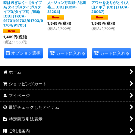
時は過ぎゆく~【タイプ
人~ジョン万次郎~/北川
アワセをありがとう/入
A/タイプB/タイプC/タ
裕二 [CD]
[
KICM-
山アキ子 [CD]
[
TECA-
イプD/タイプE】/風輪
31204
]
26037
]
[CD]
[
TKCA-
91701/91702/91703/9
1,545
円
(税別)
1,545
円
(税別)
1704/91705
]
(
税込
:
1,700
円
)
(
税込
:
1,700
円
)
1,409
円
(税別)
(
税込
:
1,550
円
)
オプション選択
カートに入れる
カートに入れる
ホーム
ショッピングカート
マイページ
最近チェックしたアイテム
特定商取引法表示
ご利用案内