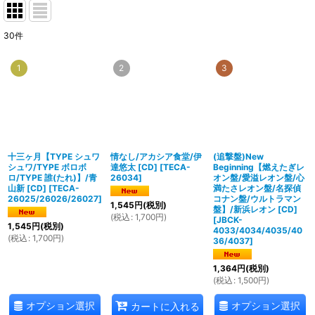
30
件
1
2
3
十三ヶ月【TYPE シュワ
情なし/アカシア食堂/伊
(追撃盤)New
シュワ/TYPE ボロボ
達悠太 [CD]
[
TECA-
Beginning【燃えたぎレ
ロ/TYPE 誰(たれ)】/青
26034
]
オン盤/愛溢レオン盤/心
山新 [CD]
[
TECA-
満たさレオン盤/名探偵
26025/26026/26027
]
コナン盤/ウルトラマン
1,545
円
(税別)
盤】/新浜レオン [CD]
(
税込
:
1,700
円
)
[
JBCK-
1,545
円
(税別)
4033/4034/4035/40
(
税込
:
1,700
円
)
36/4037
]
1,364
円
(税別)
(
税込
:
1,500
円
)
オプション選択
オプション選択
カートに入れる