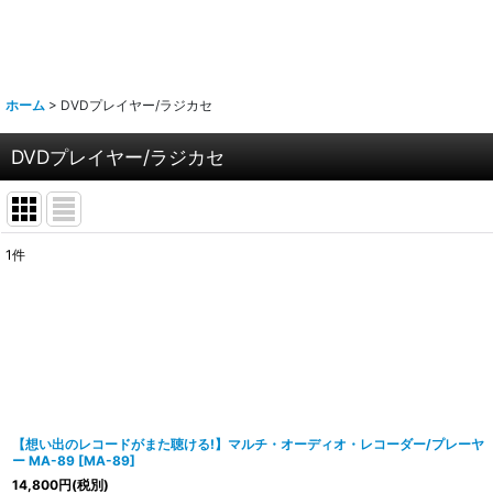
ホーム
>
DVDプレイヤー/ラジカセ
DVDプレイヤー/ラジカセ
1
件
表示数
:
並び順
:
【想い出のレコードがまた聴ける!】マルチ・オーディオ・レコーダー/プレーヤ
ー MA-89
[
MA-89
]
14,800
円
(税別)