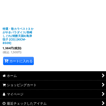
特選・歌カラベスト3 か
がやきパラダイス/長崎
しぐれ/焼酎天国II/島津
悦子 [CD]
[
KICM-
8509
]
1,364
円
(税別)
(
税込
:
1,500
円
)
カートに入れる
ホーム
ショッピングカート
マイページ
最近チェックしたアイテム