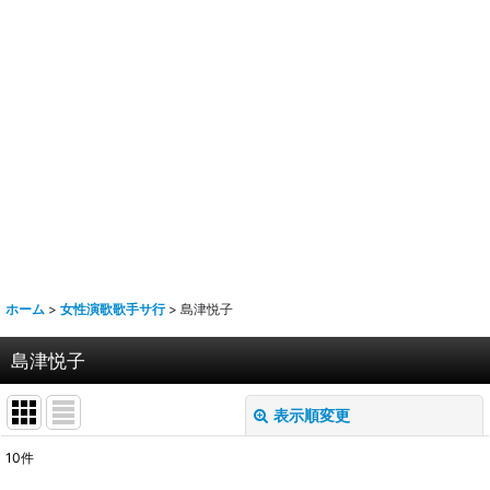
ホーム
>
女性演歌歌手サ行
>
島津悦子
島津悦子
表示順変更
閉じる
10
件
表示数
: