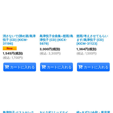
並び順
:
絞り込む
消さないで/諦め酒/島津
島津悦子全曲集~慈雨/島
慈雨/考えさせてもらい
悦子 [CD]
[
KICM-
津悦子 [CD]
[
KICX-
ます/島津悦子 [CD]
31196
]
5679
]
[
KICM-31123
]
3,000
円
(税別)
1,364
円
(税別)
(
税込
:
3,300
円
)
(
税込
:
1,500
円
)
1,545
円
(税別)
(
税込
:
1,700
円
)
カートに入れる
カートに入れる
カートに入れる
島津悦子 ベストセレク
おんな紅/ミッドナイ
絆~きずな/令和・風流屋