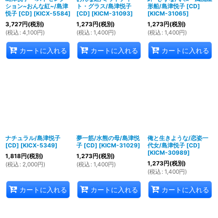
ション~おんな紅~/島津
ト・グラス/島津悦子
形船/島津悦子 [CD]
悦子 [CD]
[
KICX-5584
]
[CD]
[
KICM-31093
]
[
KICM-31065
]
3,727
円
(税別)
1,273
円
(税別)
1,273
円
(税別)
(
税込
:
4,100
円
)
(
税込
:
1,400
円
)
(
税込
:
1,400
円
)
カートに入れる
カートに入れる
カートに入れる
ナチュラル/島津悦子
夢一筋/水熊の母/島津悦
俺と生きような/恋姿一
[CD]
[
KICX-5349
]
子 [CD]
[
KICM-31029
]
代女/島津悦子 [CD]
[
KICM-30989
]
1,818
円
(税別)
1,273
円
(税別)
1,273
円
(税別)
(
税込
:
2,000
円
)
(
税込
:
1,400
円
)
(
税込
:
1,400
円
)
カートに入れる
カートに入れる
カートに入れる