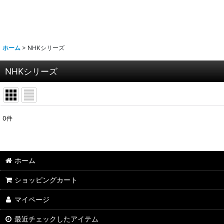
ホーム
>
NHKシリーズ
NHKシリーズ
0
件
サブカテゴリ
:
表示数
:
ホーム
ショッピングカート
並び順
:
マイページ
最近チェックしたアイテム