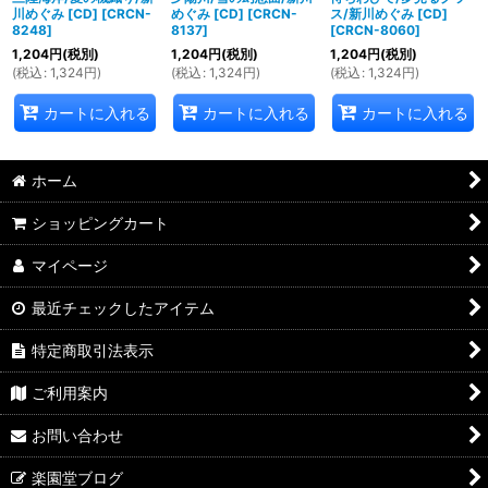
川めぐみ [CD]
[
CRCN-
めぐみ [CD]
[
CRCN-
ス/新川めぐみ [CD]
8248
]
8137
]
[
CRCN-8060
]
1,204
円
(税別)
1,204
円
(税別)
1,204
円
(税別)
(
税込
:
1,324
円
)
(
税込
:
1,324
円
)
(
税込
:
1,324
円
)
カートに入れる
カートに入れる
カートに入れる
ホーム
ショッピングカート
マイページ
最近チェックしたアイテム
特定商取引法表示
ご利用案内
お問い合わせ
楽園堂ブログ