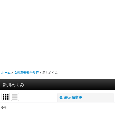
ホーム
>
女性演歌歌手サ行
>
新川めぐみ
新川めぐみ
表示順変更
閉じる
6
件
表示数
: