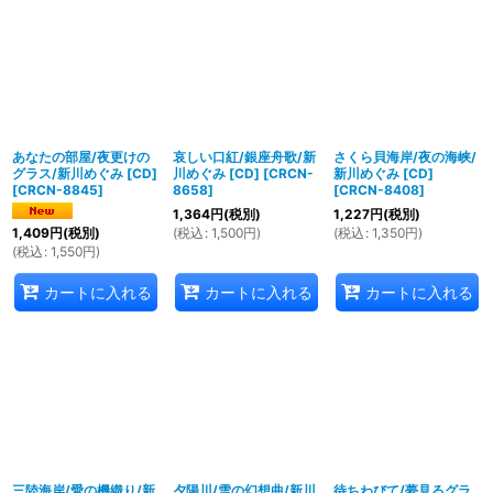
並び順
:
絞り込む
あなたの部屋/夜更けの
哀しい口紅/銀座舟歌/新
さくら貝海岸/夜の海峡/
グラス/新川めぐみ [CD]
川めぐみ [CD]
[
CRCN-
新川めぐみ [CD]
[
CRCN-8845
]
8658
]
[
CRCN-8408
]
1,364
円
(税別)
1,227
円
(税別)
(
税込
:
1,500
円
)
(
税込
:
1,350
円
)
1,409
円
(税別)
(
税込
:
1,550
円
)
カートに入れる
カートに入れる
カートに入れる
三陸海岸/愛の機織り/新
夕陽川/雪の幻想曲/新川
待ちわびて/夢見るグラ