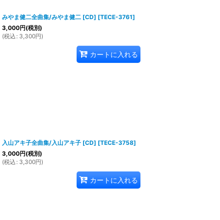
みやま健二全曲集/みやま健二 [CD]
[
TECE-3761
]
3,000
円
(税別)
(
税込
:
3,300
円
)
カートに入れる
入山アキ子全曲集/入山アキ子 [CD]
[
TECE-3758
]
3,000
円
(税別)
(
税込
:
3,300
円
)
カートに入れる