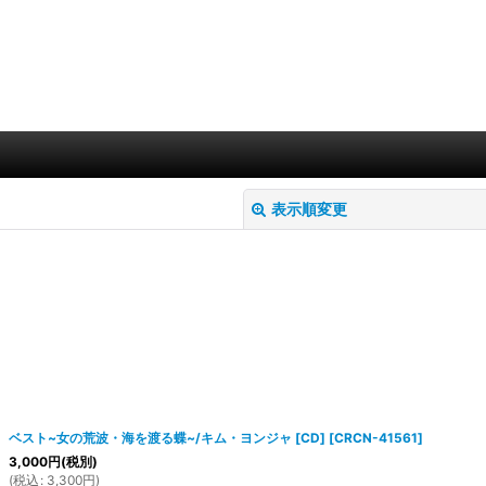
表示順変更
絞り込む
ベスト~女の荒波・海を渡る蝶~/キム・ヨンジャ [CD]
[
CRCN-41561
]
3,000
円
(税別)
(
税込
:
3,300
円
)