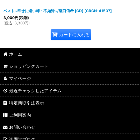
ベスト~幸せに遠い岬・不如帰~/瀬口侑希 [CD]
[
CRCN-41537
]
3,000
円
(税別)
(
税込
:
3,300
円
)
カートに入れる
ホーム
ショッピングカート
マイページ
最近チェックしたアイテム
特定商取引法表示
ご利用案内
お問い合わせ
楽園堂ブログ