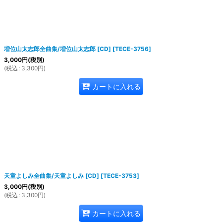
増位山太志郎全曲集/増位山太志郎 [CD]
[
TECE-3756
]
3,000
円
(税別)
(
税込
:
3,300
円
)
カートに入れる
天童よしみ全曲集/天童よしみ [CD]
[
TECE-3753
]
3,000
円
(税別)
(
税込
:
3,300
円
)
カートに入れる