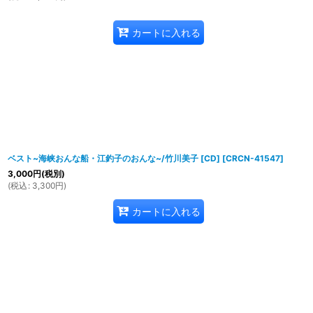
カートに入れる
ベスト~海峡おんな船・江釣子のおんな~/竹川美子 [CD]
[
CRCN-41547
]
3,000
円
(税別)
(
税込
:
3,300
円
)
カートに入れる