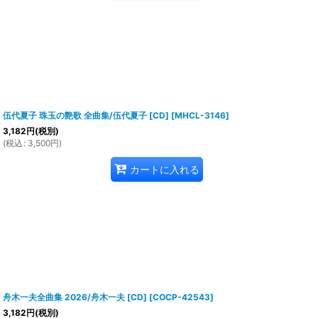
伍代夏子 珠玉の艶歌 全曲集/伍代夏子 [CD]
[
MHCL-3146
]
3,182
円
(税別)
(
税込
:
3,500
円
)
カートに入れる
舟木一夫全曲集 2026/舟木一夫 [CD]
[
COCP-42543
]
3,182
円
(税別)