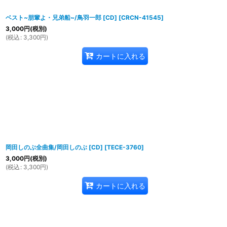
ベスト~朋輩よ・兄弟船~/鳥羽一郎 [CD]
[
CRCN-41545
]
3,000
円
(税別)
(
税込
:
3,300
円
)
カートに入れる
岡田しのぶ全曲集/岡田しのぶ [CD]
[
TECE-3760
]
3,000
円
(税別)
(
税込
:
3,300
円
)
カートに入れる