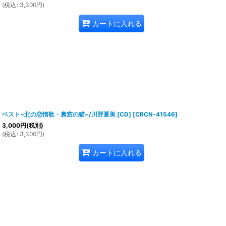
(
税込
:
3,300
円
)
カートに入れる
ベスト~北の恋情歌・裏窓の猫~/川野夏美 [CD]
[
CRCN-41546
]
3,000
円
(税別)
(
税込
:
3,300
円
)
カートに入れる