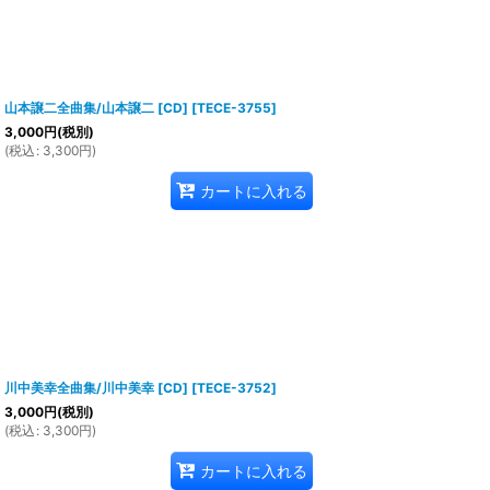
山本譲二全曲集/山本譲二 [CD]
[
TECE-3755
]
3,000
円
(税別)
(
税込
:
3,300
円
)
カートに入れる
川中美幸全曲集/川中美幸 [CD]
[
TECE-3752
]
3,000
円
(税別)
(
税込
:
3,300
円
)
カートに入れる