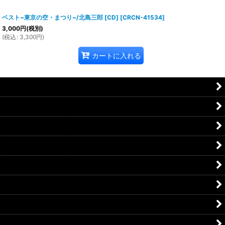
ベスト~東京の空・まつり~/北島三郎 [CD]
[
CRCN-41534
]
3,000
円
(税別)
(
税込
:
3,300
円
)
カートに入れる