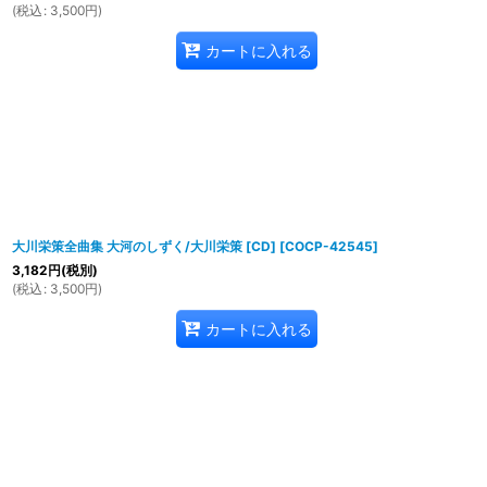
(
税込
:
3,500
円
)
カートに入れる
大川栄策全曲集 大河のしずく/大川栄策 [CD]
[
COCP-42545
]
3,182
円
(税別)
(
税込
:
3,500
円
)
カートに入れる