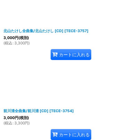
北山たけし全曲集/北山たけし [CD]
[
TECE-3757
]
3,000
円
(税別)
(
税込
:
3,300
円
)
カートに入れる
前川清全曲集/前川清 [CD]
[
TECE-3754
]
3,000
円
(税別)
(
税込
:
3,300
円
)
カートに入れる