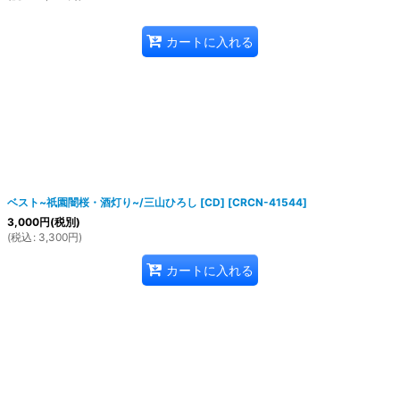
カートに入れる
ベスト~祇園闇桜・酒灯り~/三山ひろし [CD]
[
CRCN-41544
]
3,000
円
(税別)
(
税込
:
3,300
円
)
カートに入れる