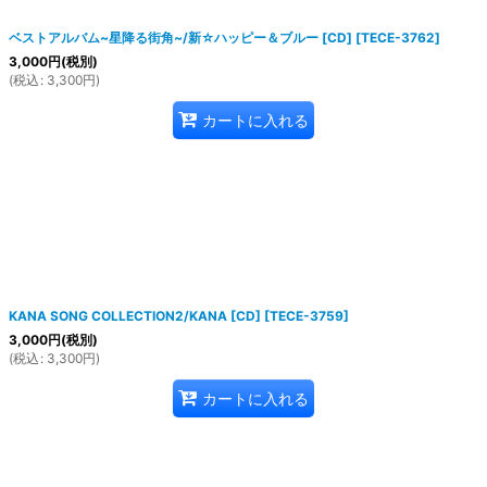
ベストアルバム~星降る街角~/新☆ハッピー＆ブルー [CD]
[
TECE-3762
]
3,000
円
(税別)
(
税込
:
3,300
円
)
カートに入れる
KANA SONG COLLECTION2/KANA [CD]
[
TECE-3759
]
3,000
円
(税別)
(
税込
:
3,300
円
)
カートに入れる