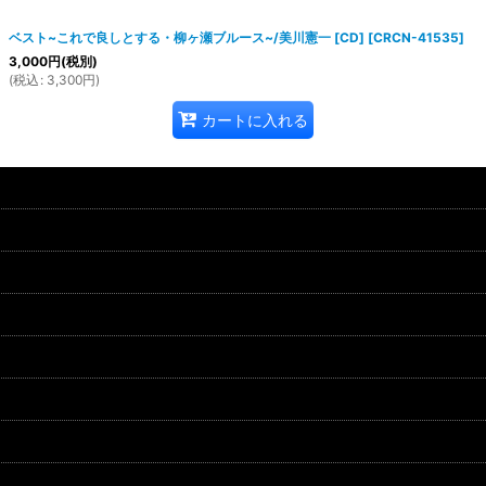
ベスト~これで良しとする・柳ヶ瀬ブルース~/美川憲一 [CD]
[
CRCN-41535
]
3,000
円
(税別)
(
税込
:
3,300
円
)
カートに入れる