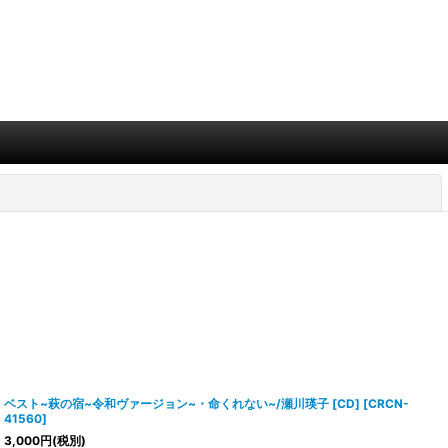
閉じる
ベスト~萩の宿~令和ヴァージョン~・命くれない~/瀬川瑛子 [CD]
[
CRCN-
41560
]
3,000
円
(税別)