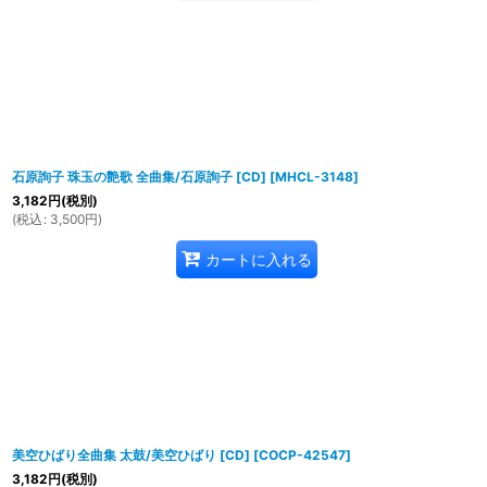
石原詢子 珠玉の艶歌 全曲集/石原詢子 [CD]
[
MHCL-3148
]
3,182
円
(税別)
(
税込
:
3,500
円
)
カートに入れる
美空ひばり全曲集 太鼓/美空ひばり [CD]
[
COCP-42547
]
3,182
円
(税別)