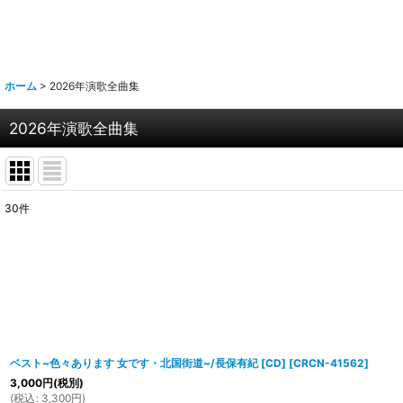
ホーム
>
2026年演歌全曲集
2026年演歌全曲集
30
件
表示数
:
並び順
:
ベスト~色々あります 女です・北国街道~/長保有紀 [CD]
[
CRCN-41562
]
3,000
円
(税別)
(
税込
:
3,300
円
)