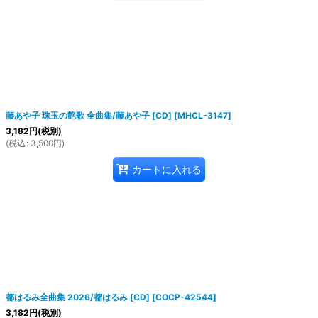
藤あや子 珠玉の艶歌 全曲集/藤あや子 [CD]
[
MHCL-3147
]
3,182
円
(税別)
(
税込
:
3,500
円
)
カートに入れる
都はるみ全曲集 2026/都はるみ [CD]
[
COCP-42544
]
3,182
円
(税別)