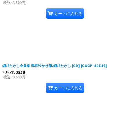
(
税込
:
3,500
円
)
カートに入れる
細川たかし全曲集 津軽泣かせ節/細川たかし [CD]
[
COCP-42546
]
3,182
円
(税別)
(
税込
:
3,500
円
)
カートに入れる