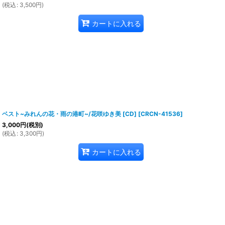
(
税込
:
3,500
円
)
カートに入れる
ベスト~みれんの花・雨の港町~/花咲ゆき美 [CD]
[
CRCN-41536
]
3,000
円
(税別)
(
税込
:
3,300
円
)
カートに入れる