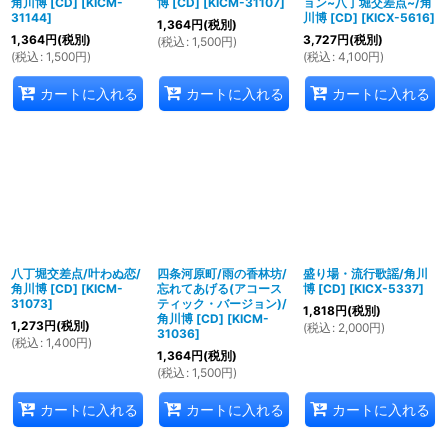
角川博 [CD]
[
KICM-
博 [CD]
[
KICM-31107
]
ョン~八丁堀交差点~/角
31144
]
川博 [CD]
[
KICX-5616
]
1,364
円
(税別)
1,364
円
(税別)
3,727
円
(税別)
(
税込
:
1,500
円
)
(
税込
:
1,500
円
)
(
税込
:
4,100
円
)
カートに入れる
カートに入れる
カートに入れる
八丁堀交差点/叶わぬ恋/
四条河原町/雨の香林坊/
盛り場・流行歌謡/角川
角川博 [CD]
[
KICM-
忘れてあげる(アコース
博 [CD]
[
KICX-5337
]
31073
]
ティック・バージョン)/
1,818
円
(税別)
角川博 [CD]
[
KICM-
1,273
円
(税別)
(
税込
:
2,000
円
)
31036
]
(
税込
:
1,400
円
)
1,364
円
(税別)
(
税込
:
1,500
円
)
カートに入れる
カートに入れる
カートに入れる