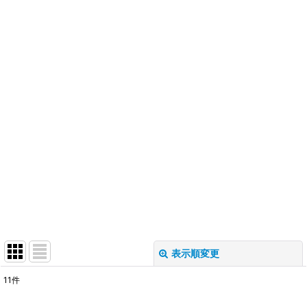
表示順変更
閉じる
11
件
表示数
: