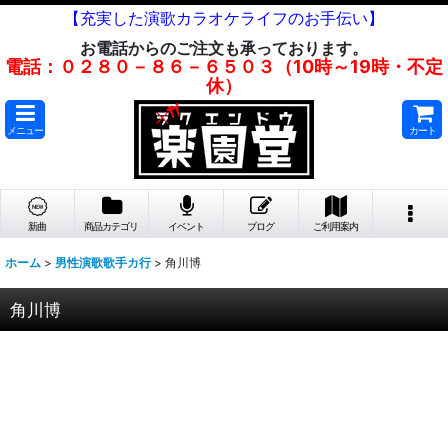
【充実した演歌カラオケライフのお手伝い】
お電話からのご注文も承っております。
電話：０２８０－８６－６５０３（10時～19時・不定
休）
メニュー
カート
新曲
商品カテゴリ
イベント
ブログ
ご利用案内
ホーム
>
男性演歌歌手カ行
>
角川博
角川博