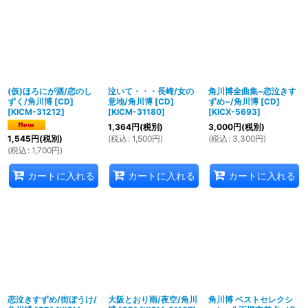
並び順
:
絞り込む
(仮)ほろにが酒/恋のし
泣いて・・・長崎/女の
角川博全曲集~恋泣きす
ずく/角川博 [CD]
意地/角川博 [CD]
ずめ~/角川博 [CD]
[
KICM-31212
]
[
KICM-31180
]
[
KICX-5693
]
1,364
円
(税別)
3,000
円
(税別)
(
税込
:
1,500
円
)
(
税込
:
3,300
円
)
1,545
円
(税別)
(
税込
:
1,700
円
)
カートに入れる
カートに入れる
カートに入れる
恋泣きすずめ/街ぼうけ/
大阪とおり雨/夜空/角川
角川博 ベストセレクシ