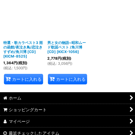
特選・歌カラベスト3 雨
男と女の物語~昭和ムー
の函館/夜泣き鳥/恋泣き
ド歌謡ベスト /角川博
すずめ/角川博 [CD]
[CD]
[
KICX-1056
]
[
KICM-8525
]
2,778
円
(税別)
1,364
円
(税別)
(
税込
:
3,056
円
)
(
税込
:
1,500
円
)
カートに入れる
カートに入れる
ホーム
ショッピングカート
マイページ
最近チェックしたアイテム