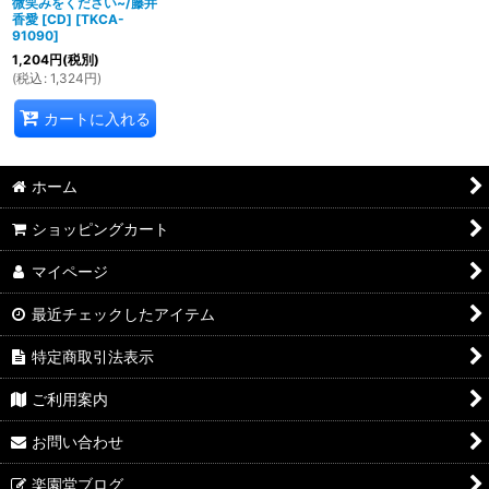
微笑みをください~/藤井
香愛 [CD]
[
TKCA-
91090
]
1,204
円
(税別)
(
税込
:
1,324
円
)
カートに入れる
ホーム
ショッピングカート
マイページ
最近チェックしたアイテム
特定商取引法表示
ご利用案内
お問い合わせ
楽園堂ブログ