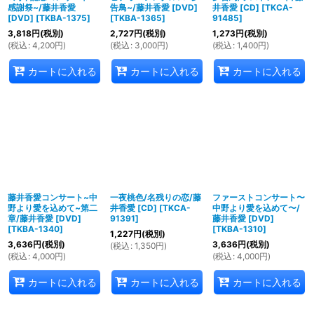
感謝祭~/藤井香愛
告鳥~/藤井香愛 [DVD]
井香愛 [CD]
[
TKCA-
[DVD]
[
TKBA-1375
]
[
TKBA-1365
]
91485
]
3,818
円
(税別)
2,727
円
(税別)
1,273
円
(税別)
(
税込
:
4,200
円
)
(
税込
:
3,000
円
)
(
税込
:
1,400
円
)
カートに入れる
カートに入れる
カートに入れる
藤井香愛コンサート~中
一夜桃色/名残りの恋/藤
ファーストコンサート〜
野より愛を込めて~第二
井香愛 [CD]
[
TKCA-
中野より愛を込めて〜/
章/藤井香愛 [DVD]
91391
]
藤井香愛 [DVD]
[
TKBA-1340
]
[
TKBA-1310
]
1,227
円
(税別)
3,636
円
(税別)
3,636
円
(税別)
(
税込
:
1,350
円
)
(
税込
:
4,000
円
)
(
税込
:
4,000
円
)
カートに入れる
カートに入れる
カートに入れる