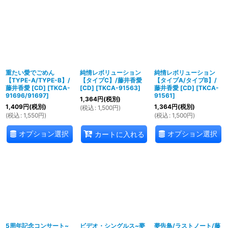
並び順
:
絞り込む
重たい愛でごめん
純情レボリューション
純情レボリューション
【TYPE-A/TYPE-B】/
【タイプC】/藤井香愛
【タイプA/タイプB】/
藤井香愛 [CD]
[
TKCA-
[CD]
[
TKCA-91563
]
藤井香愛 [CD]
[
TKCA-
91696/91697
]
91561
]
1,364
円
(税別)
1,409
円
(税別)
1,364
円
(税別)
(
税込
:
1,500
円
)
(
税込
:
1,550
円
)
(
税込
:
1,500
円
)
オプション選択
オプション選択
カートに入れる
5周年記念コンサート~
ビデオ・シングルス~夢
夢告鳥/ラストノート/藤