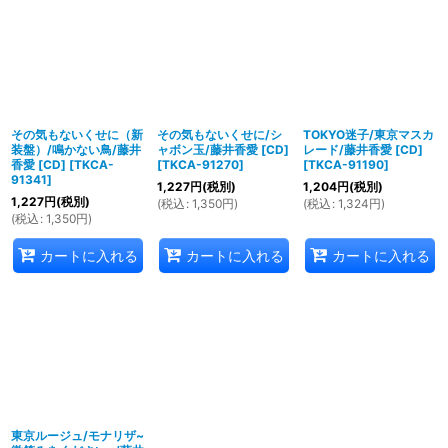
その気もないくせに（新
その気もないくせに/シ
TOKYO迷子/東京マスカ
装盤）/鳴かない鳥/藤井
ャボン玉/藤井香愛 [CD]
レード/藤井香愛 [CD]
香愛 [CD]
[
TKCA-
[
TKCA-91270
]
[
TKCA-91190
]
91341
]
1,227
円
(税別)
1,204
円
(税別)
1,227
円
(税別)
(
税込
:
1,350
円
)
(
税込
:
1,324
円
)
(
税込
:
1,350
円
)
カートに入れる
カートに入れる
カートに入れる
東京ルージュ/モナリザ~