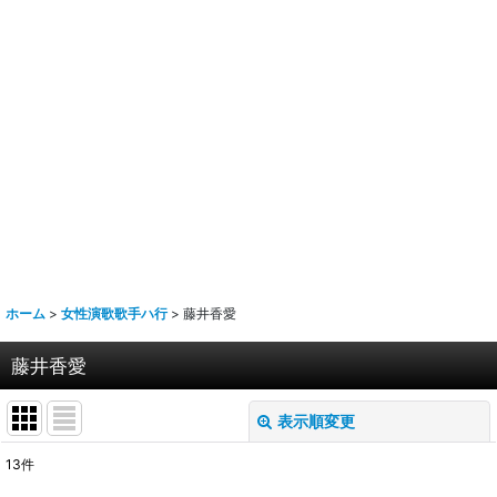
ホーム
>
女性演歌歌手ハ行
>
藤井香愛
藤井香愛
表示順変更
閉じる
13
件
表示数
: