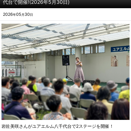
代台で開催!(2026年5月30日)
2026
05
30
年
月
日
岩佐美咲さんがユアエルム八千代台で2ステージを開催！