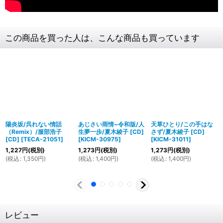
この商品を買った人は、こんな商品も買っています
陽炎坂/呉れない情話
あじさい雨情~令和版/人
天草ひとり/この手はな
（Remix）/服部浩子
生夢一歩/夏木綾子 [CD]
さず/夏木綾子 [CD]
[CD]
[
TECA-21051
]
[
KICM-30975
]
[
KICM-31011
]
1,227
円
(税別)
1,273
円
(税別)
1,273
円
(税別)
(
税込
:
1,350
円
)
(
税込
:
1,400
円
)
(
税込
:
1,400
円
)
レビュー