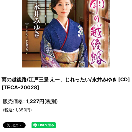
雨の越後路/江戸三景 えー、じれったい/永井みゆき [CD]
[
TECA-20028
]
販売価格
:
1,227
円
(税別)
(
税込
:
1,350
円
)