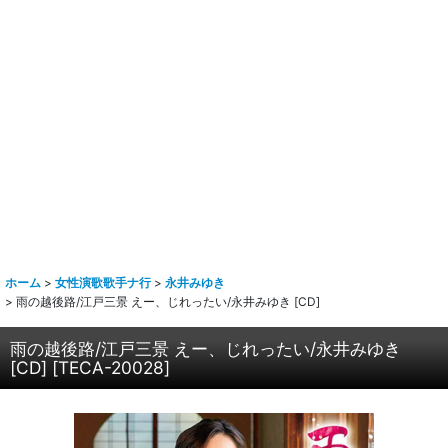
ホーム
>
女性演歌歌手ナ行
>
永井みゆき
>
雨の越後路/江戸三景 えー、じれったい/永井みゆき [CD]
雨の越後路/江戸三景 えー、じれったい/永井みゆき
[CD]
[
TECA-20028
]