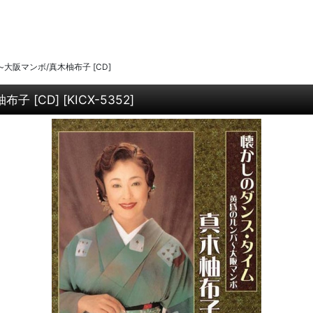
大阪マンボ/真木柚布子 [CD]
子 [CD]
[
KICX-5352
]