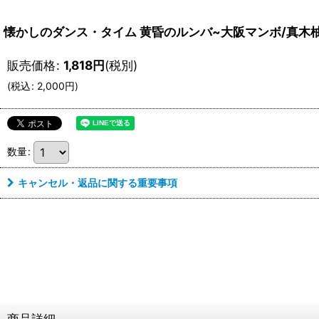
懐かしのダンス・タイム 黄昏のルンバ~大阪マンボ/真木柚布
販売価格
:
1,818
円
(税別)
(
税込
:
2,000
円
)
数量
:
キャンセル・返品に関する重要事項
商品詳細