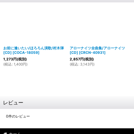
お前に逢いたい/ほろろん演歌/村木弾
アローナイツ全曲集/アローナイツ
[CD]
[
COCA-18059
]
[CD]
[
CRCN-40931
]
1,273
円
(税別)
2,857
円
(税別)
(
税込
:
1,400
円
)
(
税込
:
3,143
円
)
レビュー
0
件のレビュー
ホーム