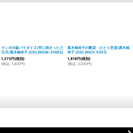
マンボ大阪パラダイス/空に刺さった三
真木柚布子の艶花・ひとり芝居/真木柚
日月/真木柚布子 [CD]
[
KICM-31083
]
布子 [CD]
[
KICX-5351
]
1,273
円
(税別)
1,818
円
(税別)
(
税込
:
1,400
円
)
(
税込
:
2,000
円
)