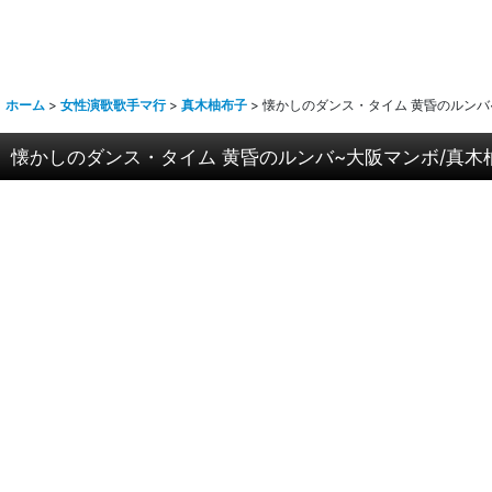
ホーム
>
女性演歌歌手マ行
>
真木柚布子
>
懐かしのダンス・タイム 黄昏のルンバ~
懐かしのダンス・タイム 黄昏のルンバ~大阪マンボ/真木柚布