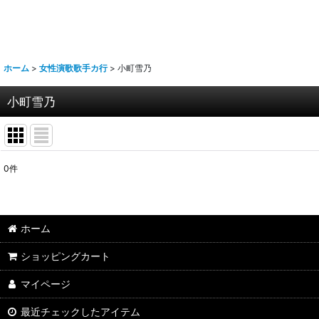
ホーム
>
女性演歌歌手カ行
>
小町雪乃
小町雪乃
0
件
表示数
:
並び順
:
ホーム
ショッピングカート
マイページ
最近チェックしたアイテム