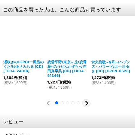
この商品を買った人は、こんな商品も買っています
遅咲きのHERO/一風呂の
残雪平野/東京ヶ丘/凌霄
蛍火挽歌~令和~/ヘブン
うた/ゆあさみちる [CD]
花~のうぜんかずら~/沖
ズ・バラード/五十川ゆ
[
TECA-24018
]
田真早美 [CD]
[
TKCA-
き [CD]
[
CRCN-8526
]
91346
]
1,364
円
(税別)
1,273
円
(税別)
1,227
円
(税別)
(
税込
:
1,500
円
)
(
税込
:
1,400
円
)
(
税込
:
1,350
円
)
レビュー