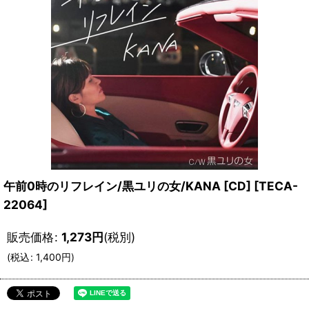
午前0時のリフレイン/黒ユリの女/KANA [CD]
[
TECA-
22064
]
販売価格
:
1,273
円
(税別)
(
税込
:
1,400
円
)