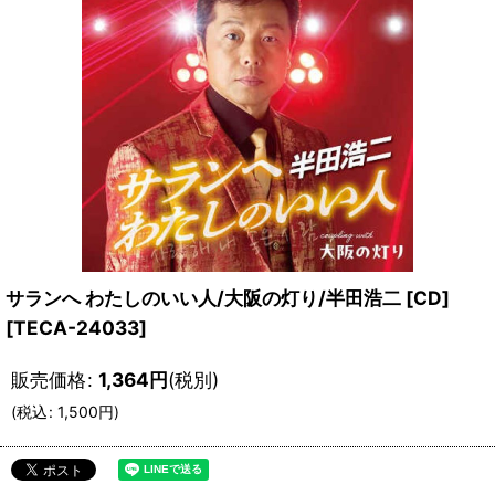
サランへ わたしのいい人/大阪の灯り/半田浩二 [CD]
[
TECA-24033
]
販売価格
:
1,364
円
(税別)
(
税込
:
1,500
円
)