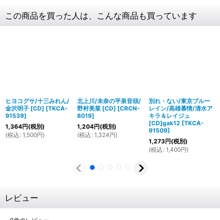
この商品を買った人は、こんな商品も買っています
ヒヨコグサ/十三みれん/
北上川/未奈の平泉音頭/
別れ・ない/東京ブルー
金沢明子 [CD]
[
TKCA-
野村美菜 [CD]
[
CRCN-
レイン/高雄慕情/清水ア
91539
]
8019
]
キラ＆レイジュ
[CD]gak12
[
TKCA-
1,364
円
(税別)
1,204
円
(税別)
91509
]
(
税込
:
1,500
円
)
(
税込
:
1,324
円
)
1,273
円
(税別)
(
税込
:
1,400
円
)
レビュー