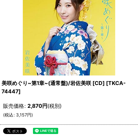
美咲めぐり~第1章~(通常盤)/岩佐美咲 [CD]
[
TKCA-
74447
]
販売価格
:
2,870
円
(税別)
(
税込
:
3,157
円
)