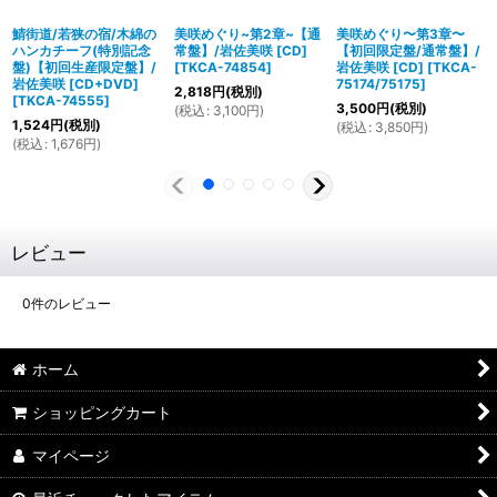
鯖街道/若狭の宿/木綿の
美咲めぐり~第2章~【通
美咲めぐり〜第3章〜
ハンカチーフ(特別記念
常盤】/岩佐美咲 [CD]
【初回限定盤/通常盤】/
盤)【初回生産限定盤】/
[
TKCA-74854
]
岩佐美咲 [CD]
[
TKCA-
岩佐美咲 [CD+DVD]
75174/75175
]
2,818
円
(税別)
[
TKCA-74555
]
3,500
円
(税別)
(
税込
:
3,100
円
)
1,524
円
(税別)
(
税込
:
3,850
円
)
(
税込
:
1,676
円
)
レビュー
0
件のレビュー
ホーム
ショッピングカート
マイページ