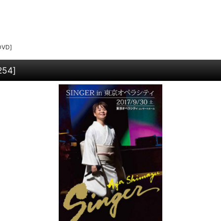
VD]
254
]