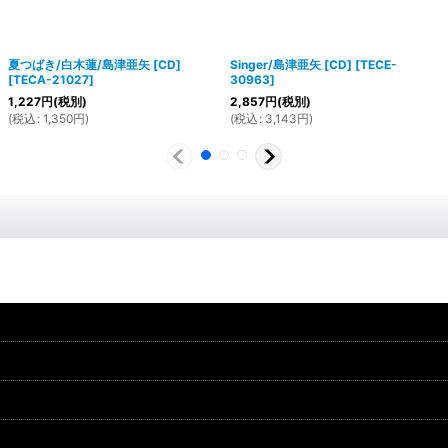
夏つばき/白木蓮/島津亜矢 [CD]
Singer/島津亜矢 [CD]
[
TECE-
[
TECA-21027
]
30963
]
1,227
円
(税別)
2,857
円
(税別)
(
税込
:
1,350
円
)
(
税込
:
3,143
円
)