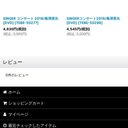
SINGER コンサート 2018/島津亜矢
SINGERコンサート2019/島津亜矢
[DVD]
[
TEBE-50277
]
[DVD]
[
TEBE-50296
]
4,630
円
(税別)
4,545
円
(税別)
(
税込
:
5,093
円
)
(
税込
:
5,000
円
)
レビュー
0
件のレビュー
ホーム
ショッピングカート
マイページ
最近チェックしたアイテム