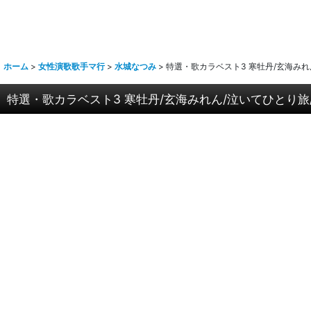
ホーム
>
女性演歌歌手マ行
>
水城なつみ
>
特選・歌カラベスト3 寒牡丹/玄海みれん
特選・歌カラベスト3 寒牡丹/玄海みれん/泣いてひとり旅/水