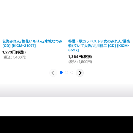
玄海みれん/艶花いちりん/水城なつみ
特選・歌カラベスト3 女のみれん/港哀
[CD]
[
KICM-31071
]
歌/泣いて大阪/北川裕二 [CD]
[
KICM-
8527
]
1,273
円
(税別)
1,364
円
(税別)
(
税込
:
1,400
円
)
(
税込
:
1,500
円
)