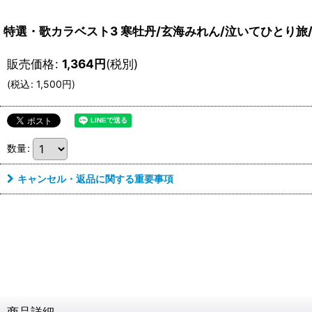
特選・歌カラベスト3 寒牡丹/玄海みれん/泣いてひとり旅/水
販売価格
:
1,364
円
(税別)
(
税込
:
1,500
円
)
数量
:
キャンセル・返品に関する重要事項
商品詳細