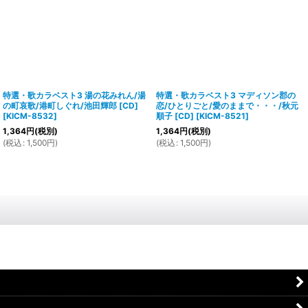
特選・歌カラベスト3 湯の花みれん/湯
特選・歌カラベスト3 マディソン郡の
の町哀歌/港町しぐれ/池田輝郎 [CD]
恋/ひとりごと/愛のままで・・・/秋元
[
KICM-8532
]
順子 [CD]
[
KICM-8521
]
1,364
円
(税別)
1,364
円
(税別)
(
税込
:
1,500
円
)
(
税込
:
1,500
円
)