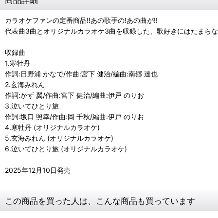
カラオケファンの定番商品!!あの歌手の!あの曲が!!
代表曲3曲とオリジナルカラオケ3曲を収録した、歌好きにはたまらな
収録曲
1.寒牡丹
作詞:日野浦 かなで/作曲:宮下 健治/編曲:南郷 達也
2.玄海みれん
作詞:かず 翼/作曲:宮下 健治/編曲:伊戸 のりお
3.泣いてひとり旅
作詞:坂口 照幸/作曲:岡 千秋/編曲:伊戸 のりお
4.寒牡丹 (オリジナルカラオケ)
5.玄海みれん (オリジナルカラオケ)
6.泣いてひとり旅 (オリジナルカラオケ)
2025年12月10日発売
この商品を買った人は、こんな商品も買っています