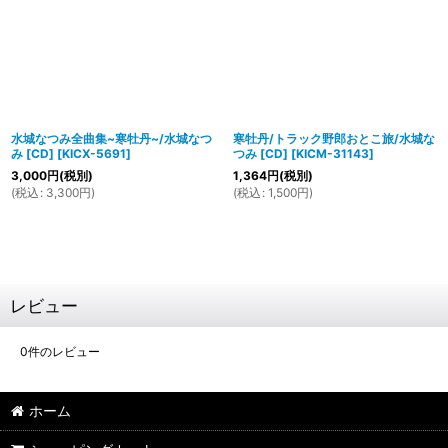
水城なつみ全曲集~寒牡丹~/水城なつ
寒牡丹/トラック野郎おとこ旅/水城な
み [CD]
[
KICX-5691
]
つみ [CD]
[
KICM-31143
]
3,000
円
(税別)
1,364
円
(税別)
(
税込
:
3,300
円
)
(
税込
:
1,500
円
)
レビュー
0
件のレビュー
ホーム