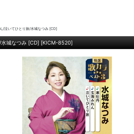
/泣いてひとり旅/水城なつみ [CD]
城なつみ [CD]
[
KICM-8520
]