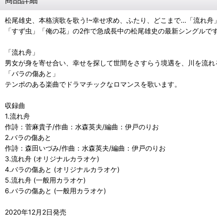
松尾雄史、本格演歌を歌う!~幸せ求め、ふたり、どこまで…「流れ舟
「すず虫」「俺の花」の2作で急成長中の松尾雄史の最新シングルで
「流れ舟」
男女が身を寄せ合い、幸せを探して世間をさすらう境遇を、川を流れ
「バラの傷あと」
テンポのある楽曲でドラマチックなロマンスを歌います。
収録曲
1.流れ舟
作詩：菅麻貴子/作曲：水森英夫/編曲：伊戸のりお
2.バラの傷あと
作詩：森田いづみ/作曲：水森英夫/編曲：伊戸のりお
3.流れ舟 (オリジナルカラオケ)
4.バラの傷あと (オリジナルカラオケ)
5.流れ舟 (一般用カラオケ)
6.バラの傷あと (一般用カラオケ)
2020年12月2日発売