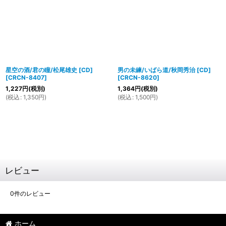
星空の酒/君の瞳/松尾雄史 [CD]
男の未練/いばら道/秋岡秀治 [CD]
[
CRCN-8407
]
[
CRCN-8620
]
1,227
円
(税別)
1,364
円
(税別)
(
税込
:
1,350
円
)
(
税込
:
1,500
円
)
レビュー
0
件のレビュー
ホーム