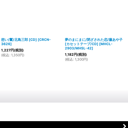
想い/鬣/北島三郎 [CD]
[
CRCN-
夢のまにまに/閉ざされた恋/藤あや子
3626
]
[カセットテープ/CD]
[
MHCL-
2903/MHSL-42
]
1,227
円
(税別)
1,182
円
(税別)
(
税込
:
1,350
円
)
(
税込
:
1,300
円
)