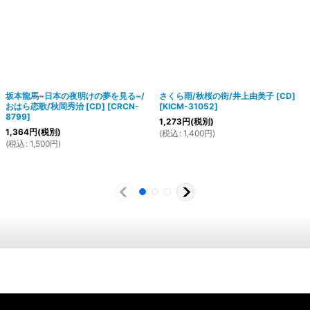
坂本龍馬~日本の夜明けの夢を見る~/
さくら雨/秋桜の街/井上由美子 [CD]
おはら恋歌/秋岡秀治 [CD]
[
CRCN-
[
KICM-31052
]
8799
]
1,273
円
(税別)
1,364
円
(税別)
(
税込
:
1,400
円
)
(
税込
:
1,500
円
)