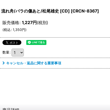
流れ舟/バラの傷あと/松尾雄史 [CD]
[
CRCN-8367
]
販売価格
:
1,227
円
(税別)
(
税込
:
1,350
円
)
数量
:
キャンセル・返品に関する重要事項
商品詳細