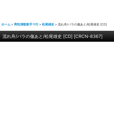
ホーム
>
男性演歌歌手マ行
>
松尾雄史
>
流れ舟/バラの傷あと/松尾雄史 [CD]
流れ舟/バラの傷あと/松尾雄史 [CD]
[
CRCN-8367
]