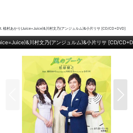
植村あかり(Juice=Juice)&川村文乃(アンジュルム)&小片リサ [CD/CD+DVD]
ce=Juice)&川村文乃(アンジュルム)&小片リサ [CD/CD+D