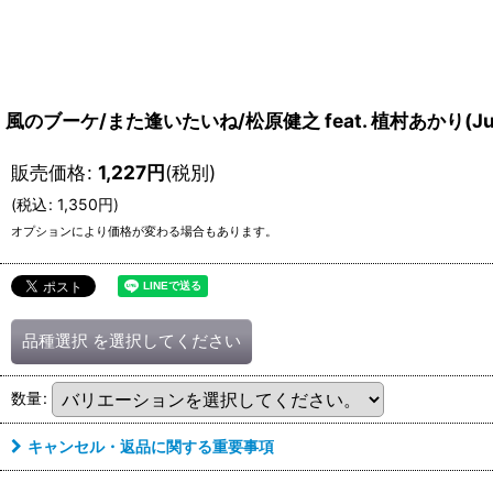
風のブーケ/また逢いたいね/松原健之 feat. 植村あかり(Jui
販売価格
:
1,227
円
(税別)
(
税込
:
1,350
円
)
オプションにより価格が変わる場合もあります。
品種選択
を選択してください
数量
:
キャンセル・返品に関する重要事項