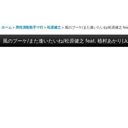
ホーム
>
男性演歌歌手マ行
>
松原健之
>
風のブーケ/また逢いたいね/松原健之 feat. 
風のブーケ/また逢いたいね/松原健之 feat. 植村あかり(Jui