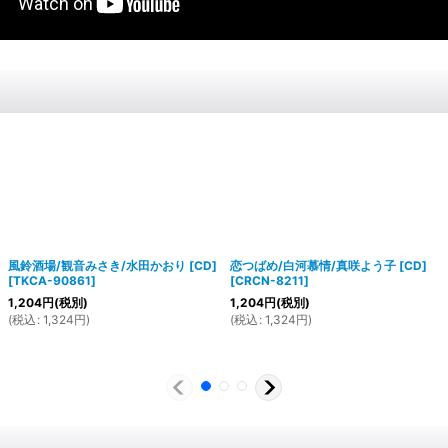
風鈴酒場/観音みさき/水田かおり [CD]
恋つばめ/白河慕情/真咲よう子 [CD]
[
TKCA-90861
]
[
CRCN-8211
]
1,204
円
(税別)
1,204
円
(税別)
(
税込
:
1,324
円
)
(
税込
:
1,324
円
)