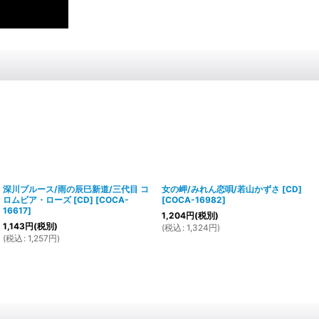
深川ブルース/雨の辰巳新道/三代目 コ
女の岬/みれん恋唄/若山かずさ [CD]
ロムビア・ローズ [CD]
[
COCA-
[
COCA-16982
]
16617
]
1,204
円
(税別)
1,143
円
(税別)
(
税込
:
1,324
円
)
(
税込
:
1,257
円
)