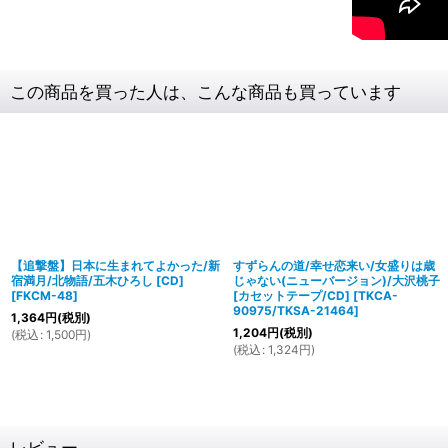
この商品を買った人は、こんな商品も買っています
【追撃盤】日本に生まれてよかった/新
すずらんの道/幸せ恋来い/女盛りは歳
宿満月/北物語/五木ひろし [CD]
じゃない(ニューバージョン)/大沢桃子
[
FKCM-48
]
[カセットテープ/CD]
[
TKCA-
90975/TKSA-21464
]
1,364
円
(税別)
1,204
円
(税別)
(
税込
:
1,500
円
)
(
税込
:
1,324
円
)
レビュー