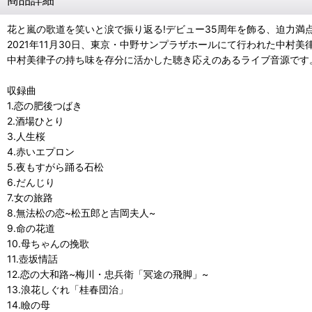
花と嵐の歌道を笑いと涙で振り返る!デビュー35周年を飾る、迫力満
2021年11月30日、東京・中野サンプラザホールにて行われた中
中村美律子の持ち味を存分に活かした聴き応えのあるライブ音源です
収録曲
1.恋の肥後つばき
2.酒場ひとり
3.人生桜
4.赤いエプロン
5.夜もすがら踊る石松
6.だんじり
7.女の旅路
8.無法松の恋~松五郎と吉岡夫人~
9.命の花道
10.母ちゃんの挽歌
11.壺坂情話
12.恋の大和路~梅川・忠兵衛「冥途の飛脚」~
13.浪花しぐれ「桂春団治」
14.瞼の母