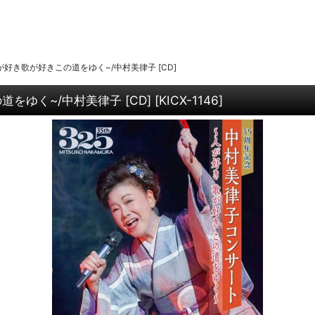
好き歌が好きこの道をゆく~/中村美律子 [CD]
をゆく~/中村美律子 [CD]
[
KICX-1146
]