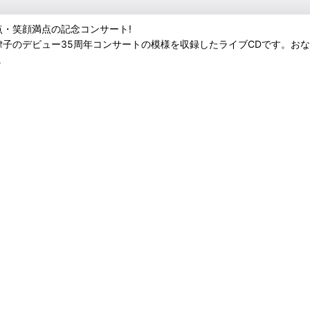
点・笑顔満点の記念コンサート!
村美律子のデビュー35周年コンサートの模様を収録したライブCDです。
。