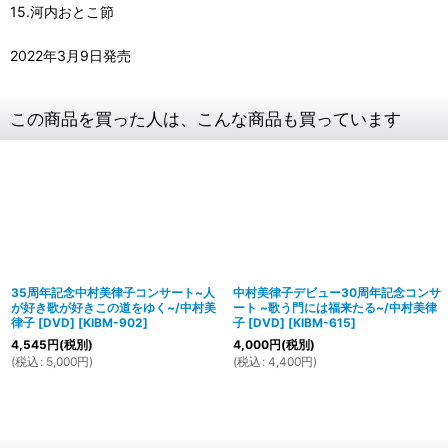
15.河内おとこ節
2022年3月9日発売
この商品を買った人は、こんな商品も買っています
35周年記念中村美律子コンサート~人
中村美律子デビュー30周年記念コンサ
が好き歌が好きこの道をゆく~/中村美
ート ~歌う門には福来たる~/中村美律
律子 [DVD]
[
KIBM-902
]
子 [DVD]
[
KIBM-615
]
4,545
円
(税別)
4,000
円
(税別)
(
税込
:
5,000
円
)
(
税込
:
4,400
円
)