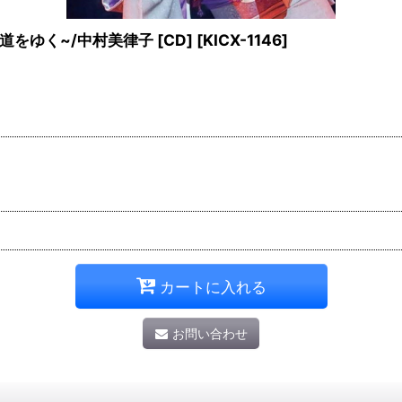
をゆく~/中村美律子 [CD]
[
KICX-1146
]
カートに入れる
お問い合わせ