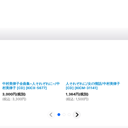
中村美律子全曲集~人それぞれに~/中
人それぞれに/女の情話/中村美律子
村美律子 [CD]
[
KICX-5677
]
[CD]
[
KICM-31141
]
3,000
円
(税別)
1,364
円
(税別)
(
税込
:
3,300
円
)
(
税込
:
1,500
円
)