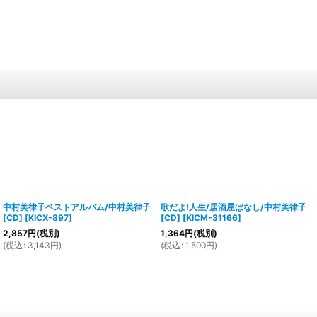
中村美律子ベストアルバム/中村美律子
歌だよ!人生/居酒屋ばなし/中村美律子
[CD]
[
KICX-897
]
[CD]
[
KICM-31166
]
2,857
円
(税別)
1,364
円
(税別)
(
税込
:
3,143
円
)
(
税込
:
1,500
円
)