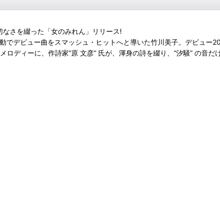
切なさを綴った「女のみれん」リリース!
の活動でデビュー曲をスマッシュ・ヒットへと導いた竹川美子。デビュー2
・メロディーに、作詩家“原 文彦” 氏が、渾身の詩を綴り、“汐騒” の