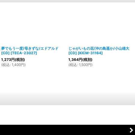
夢でもう一度/母きずな/エドアルド
じゃがいもの花/沖の島遥か/小山雄大
[CD]
[
TECA-23027
]
[CD]
[
KICM-31164
]
1,273
円
(税別)
1,364
円
(税別)
(
税込
:
1,400
円
)
(
税込
:
1,500
円
)