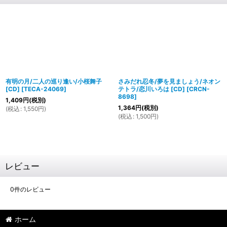
有明の月/二人の巡り逢い/小桜舞子
さみだれ忍冬/夢を見ましょう/ネオン
[CD]
[
TECA-24069
]
テトラ/恋川いろは [CD]
[
CRCN-
8698
]
1,409
円
(税別)
1,364
円
(税別)
(
税込
:
1,550
円
)
(
税込
:
1,500
円
)
レビュー
0
件のレビュー
ホーム