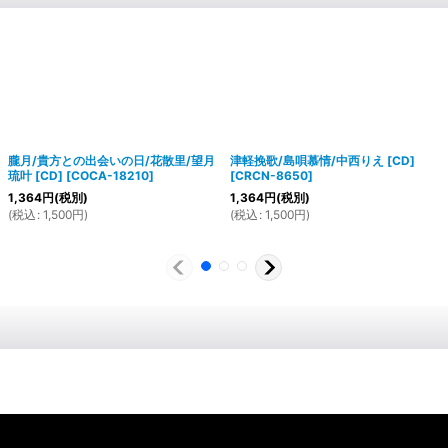
朧月/貴方との出会いの日/花散里/望月
津軽挽歌/島唄慕情/中西りえ [CD]
琉叶 [CD]
[
COCA-18210
]
[
CRCN-8650
]
1,364
円
(税別)
1,364
円
(税別)
(
税込
:
1,500
円
)
(
税込
:
1,500
円
)