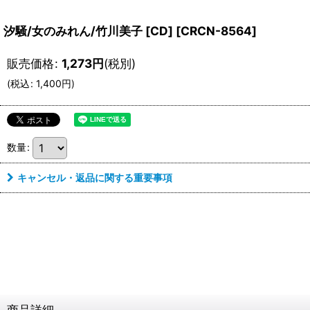
汐騒/女のみれん/竹川美子 [CD]
[
CRCN-8564
]
販売価格
:
1,273
円
(税別)
(
税込
:
1,400
円
)
数量
:
キャンセル・返品に関する重要事項
商品詳細