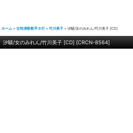
ホーム
>
女性演歌歌手タ行
>
竹川美子
>
汐騒/女のみれん/竹川美子 [CD]
汐騒/女のみれん/竹川美子 [CD]
[
CRCN-8564
]