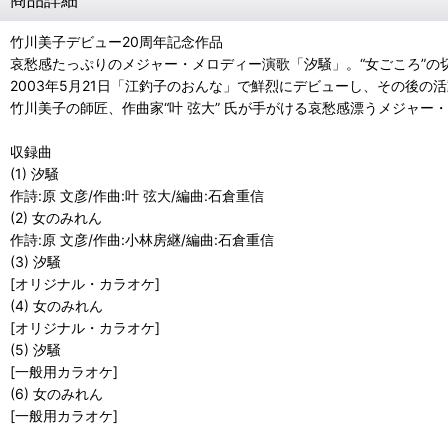
竹川美子デビュー20周年記念作品
哀愁感たっぷりのメジャー・メロディー演歌「汐騒」。“女ごころ”の
2003年5月21日「江釣子のおんな」で鮮烈にデビューし、その後
竹川美子の師匠、作曲家“叶 弦大” 氏が手がける哀愁感漂うメジャー
収録曲
(1) 汐騒
作詩:原 文彦/作曲:叶 弦大/編曲:石倉重信
(2) 女のみれん
作詩:原 文彦/作曲:小林房継/編曲:石倉重信
(3) 汐騒
[オリジナル・カラオケ]
(4) 女のみれん
[オリジナル・カラオケ]
(5) 汐騒
[一般用カラオケ]
(6) 女のみれん
[一般用カラオケ]