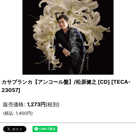
カサブランカ【アンコール盤】/松原健之 [CD]
[
TECA-
23057
]
販売価格
:
1,273
円
(税別)
(
税込
:
1,400
円
)