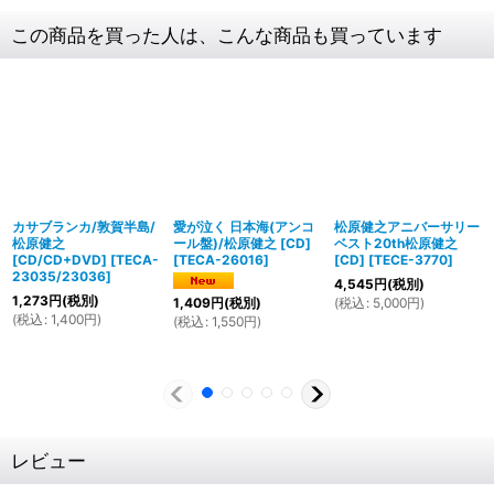
この商品を買った人は、こんな商品も買っています
カサブランカ/敦賀半島/
愛が泣く 日本海(アンコ
松原健之アニバーサリー
松原健之
ール盤)/松原健之 [CD]
ベスト20th松原健之
[CD/CD+DVD]
[
TECA-
[
TECA-26016
]
[CD]
[
TECE-3770
]
23035/23036
]
4,545
円
(税別)
1,273
円
(税別)
(
税込
:
5,000
円
)
1,409
円
(税別)
(
税込
:
1,400
円
)
(
税込
:
1,550
円
)
レビュー