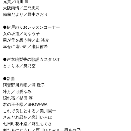
兄貴／山川 豊
大阪雨情／三門忠司
備前だより／野中さおり
●伊戸のりおレッスンコーナー
女の坂道／岡ゆう子
男が母を想う時／走 裕介
幸せに遠い岬／瀬口侑希
●岸本絵梨香の歌謡☆スタジオ
とまり木／舞乃空
●新曲
阿賀野川舟唄／澤 敬子
凍月／可愛ゆみ
隠れ宿／杉田 淳
君の王子様／SHOW-WA
これで良しとする／美川憲一
さみだれ忍冬／恋川いろは
七日町花小路／麻生ちぐさ
似たものどうし／西川ひとみ＆一塁あや乃