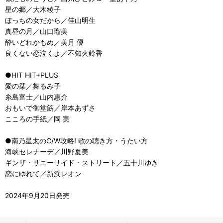
星の郷／大木綾子
ぼっちの女だから／佳山明生
真昼の月／山口瑠美
酔いどれかもめ／美月 優
良くない恋泣くよ／不知火鈴香
●HIT HIT+PLUS
愛の栞／舞るみ子
糸島富士／山内惠介
おもいで御堂筋／岸本あずさ
こころの手紙／岡 実
●南乃星太のC/W攻略! 歌の聴き方・うたい方
海峡セレナーデ／川野夏美
ギンザ・サニーサイド・ストリート／五十川ゆき
恋にゆれて／新浜レオン
2024年9月20日発売