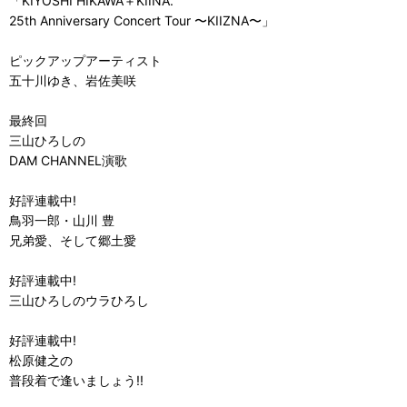
「KIYOSHI HIKAWA＋KIINA.
25th Anniversary Concert Tour 〜KIIZNA〜」
ピックアップアーティスト
五十川ゆき、岩佐美咲
最終回
三山ひろしの
DAM CHANNEL演歌
好評連載中!
鳥羽一郎・山川 豊
兄弟愛、そして郷土愛
好評連載中!
三山ひろしのウラひろし
好評連載中!
松原健之の
普段着で逢いましょう!!