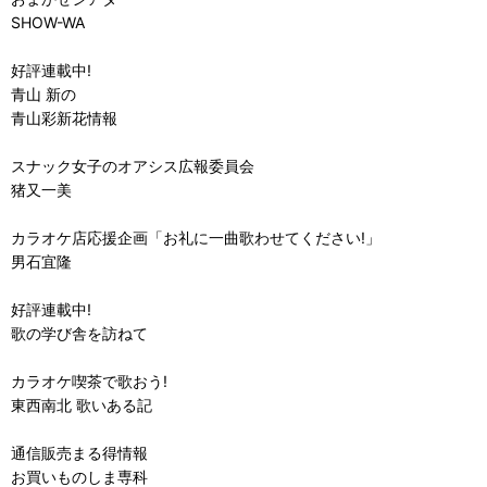
SHOW-WA
好評連載中!
青山 新の
青山彩新花情報
スナック女子のオアシス広報委員会
猪又一美
カラオケ店応援企画「お礼に一曲歌わせてください!」
男石宜隆
好評連載中!
歌の学び舎を訪ねて
カラオケ喫茶で歌おう!
東西南北 歌いある記
通信販売まる得情報
お買いものしま専科