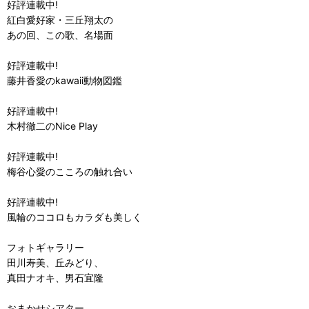
好評連載中!
紅白愛好家・三丘翔太の
あの回、この歌、名場面
好評連載中!
藤井香愛のkawaii動物図鑑
好評連載中!
木村徹二のNice Play
好評連載中!
梅谷心愛のこころの触れ合い
好評連載中!
風輪のココロもカラダも美しく
フォトギャラリー
田川寿美、丘みどり、
真田ナオキ、男石宜隆
おまかせシアター