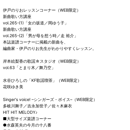
伊戸のりおレッスンコーナー（WEB限定）
新曲歌い方講座
vol.265-(1)「女の坂道／岡ゆう子」
新曲歌い方講座
vol.265-(2)「男が母を想う時／走 裕介」
本誌楽譜コーナーに掲載の新曲を、
編曲家・伊戸のりお先生がわかりやすくレッスン。
岸本絵梨香の歌謡☆スタジオ（WEB限定）
vol.63「とまり木／舞乃空」
水谷ひろしの「KF歌謡喫茶」（WEB限定）
花咲ゆき美
Singer's voice! –シンガーズ・ボイス–（WEB限定）
多岐川舞子／吉永加世子／佐々木麻衣
HIT HIT MELODY♪
■大型サイズ楽譜コーナー
●水森英夫の今月の十八番