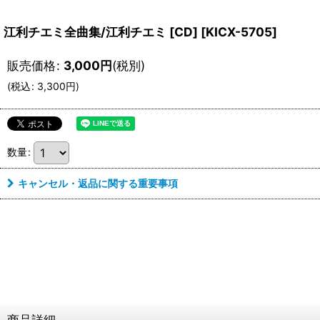
江利チエミ全曲集/江利チエミ [CD]
[
KICX-5705
]
販売価格
:
3,000
円
(税別)
(
税込
:
3,300
円
)
数量
:
キャンセル・返品に関する重要事項
商品詳細