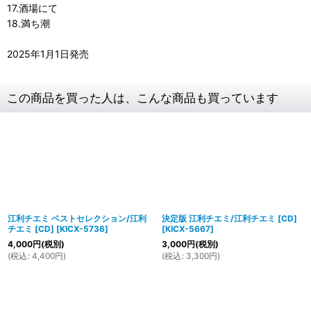
17.酒場にて
18.満ち潮
2025年1月1日発売
この商品を買った人は、こんな商品も買っています
江利チエミ ベストセレクション/江利
決定版 江利チエミ/江利チエミ [CD]
チエミ [CD]
[
KICX-5736
]
[
KICX-5667
]
4,000
円
(税別)
3,000
円
(税別)
(
税込
:
4,400
円
)
(
税込
:
3,300
円
)