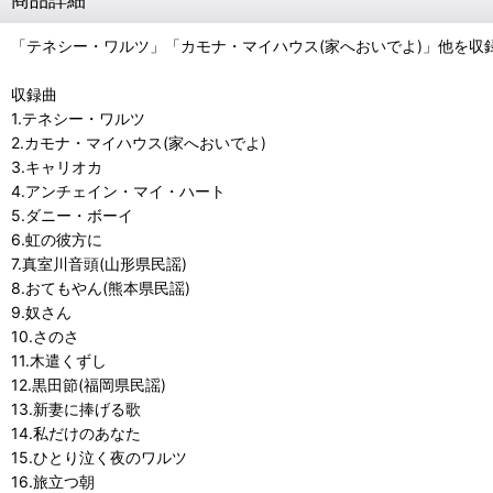
「テネシー・ワルツ」「カモナ・マイハウス(家へおいでよ)」他を収
収録曲
1.テネシー・ワルツ
2.カモナ・マイハウス(家へおいでよ)
3.キャリオカ
4.アンチェイン・マイ・ハート
5.ダニー・ボーイ
6.虹の彼方に
7.真室川音頭(山形県民謡)
8.おてもやん(熊本県民謡)
9.奴さん
10.さのさ
11.木遣くずし
12.黒田節(福岡県民謡)
13.新妻に捧げる歌
14.私だけのあなた
15.ひとり泣く夜のワルツ
16.旅立つ朝