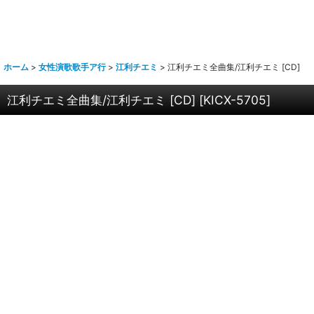
ホーム
>
女性演歌歌手ア行
>
江利チエミ
>
江利チエミ全曲集/江利チエミ [CD]
江利チエミ全曲集/江利チエミ [CD]
[
KICX-5705
]