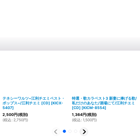
テネシーワルツ~江利チエミベスト・
特選・歌カラベスト3 新妻に捧げる歌/
ポップス~/江利チエミ [CD]
[
KICX-
私だけのあなた/酒場にて/江利チエミ
5407
]
[CD]
[
KICM-8554
]
2,500
円
(税別)
1,364
円
(税別)
(
税込
:
2,750
円
)
(
税込
:
1,500
円
)