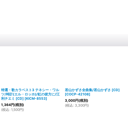
特選・歌カラベスト3 テネシー・ワル
若山かずさ全曲集/若山かずさ [CD]
ツ/時計(エル・ロッホ)/虹の彼方に/江
[
COCP-42108
]
利チエミ [CD]
[
KICM-8553
]
3,000
円
(税別)
1,364
円
(税別)
(
税込
:
3,300
円
)
(
税込
:
1,500
円
)