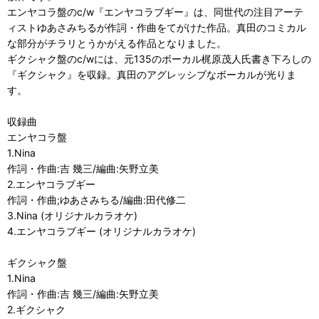
エンヤコラ盤のc/w『エンヤコラブギー』は、同世代の注目アーテ
ィストゆあさみちるが作詞・作曲をてがけた作品。真田のコミカル
な部分がチラリとうかがえる作品となりました。
ギクシャク盤のc/wには、元135のボーカル梶原茂人氏書き下ろしの
『ギクシャク』を収録。真田のアグレッシブなボーカルが光りま
す。
収録曲
エンヤコラ盤
1.Nina
作詞・作曲:吉 幾三/編曲:矢野立美
2.エンヤコラブギー
作詞・作曲;ゆあさみちる/編曲:田代修二
3.Nina (オリジナルカラオケ)
4.エンヤコラブギー (オリジナルカラオケ)
ギクシャク盤
1.Nina
作詞・作曲:吉 幾三/編曲:矢野立美
2.ギクシャク