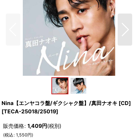
Nina【エンヤコラ盤/ギクシャク盤】/真田ナオキ [CD]
[
TECA-25018/25019
]
販売価格
:
1,409
円
(税別)
(
税込
:
1,550
円
)