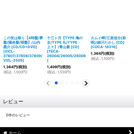
この世は祭り【4時盤/夢
十三ヶ月【TYPE 俺の
カムイ岬/江差追分(前
盤/陽炎盤/唄盤】/山内
女/TYPE 丸/TYPE
唄)/細川たかし [CD]
惠介 [CD/CD+DVD]
上々】/青山新 [CD]
[
COCA-18316
]
[
VICL-
[
TECA-
1,364
円
(税別)
37807/37808/37809/
26004/26005/26006
(
税込
:
1,500
円
)
VIZL-2505
]
]
1,364
円
(税別)
1,409
円
(税別)
(
税込
:
1,500
円
)
(
税込
:
1,550
円
)
レビュー
0
件のレビュー
ホーム