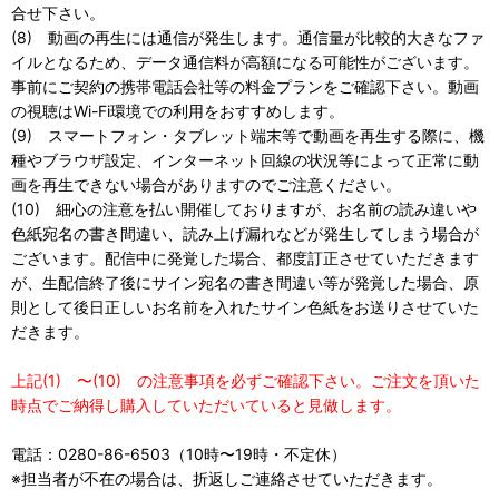
合せ下さい。
(8) 動画の再生には通信が発生します。通信量が比較的大きなファ
イルとなるため、データ通信料が高額になる可能性がございます。
事前にご契約の携帯電話会社等の料金プランをご確認下さい。動画
の視聴はWi-Fi環境での利用をおすすめします。
(9) スマートフォン・タブレット端末等で動画を再生する際に、機
種やブラウザ設定、インターネット回線の状況等によって正常に動
画を再生できない場合がありますのでご注意ください。
(10) 細心の注意を払い開催しておりますが、お名前の読み違いや
色紙宛名の書き間違い、読み上げ漏れなどが発生してしまう場合が
ございます。配信中に発覚した場合、都度訂正させていただきます
が、生配信終了後にサイン宛名の書き間違い等が発覚した場合、原
則として後日正しいお名前を入れたサイン色紙をお送りさせていた
だきます。
上記(1) 〜(10) の注意事項を必ずご確認下さい。ご注文を頂いた
時点でご納得し購入していただいていると見做します。
電話：0280-86-6503（10時〜19時・不定休）
※担当者が不在の場合は、折返しご連絡させていただきます。