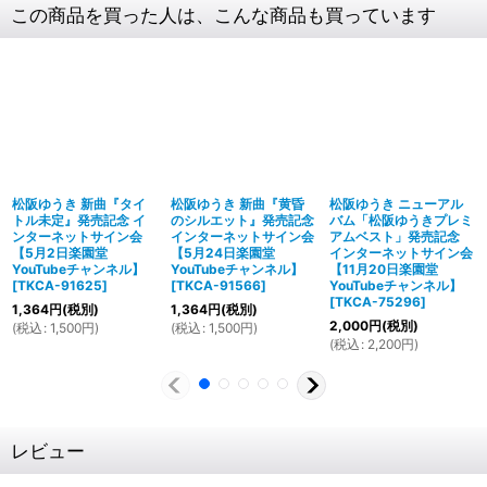
この商品を買った人は、こんな商品も買っています
松阪ゆうき 新曲『タイ
松阪ゆうき 新曲『黄昏
松阪ゆうき ニューアル
トル未定』発売記念 イ
のシルエット』発売記念
バム「松阪ゆうきプレミ
ンターネットサイン会
インターネットサイン会
アムベスト」発売記念
【5月2日楽園堂
【5月24日楽園堂
インターネットサイン会
YouTubeチャンネル】
YouTubeチャンネル】
【11月20日楽園堂
[
TKCA-91625
]
[
TKCA-91566
]
YouTubeチャンネル】
[
TKCA-75296
]
1,364
円
(税別)
1,364
円
(税別)
2,000
円
(税別)
(
税込
:
1,500
円
)
(
税込
:
1,500
円
)
(
税込
:
2,200
円
)
レビュー