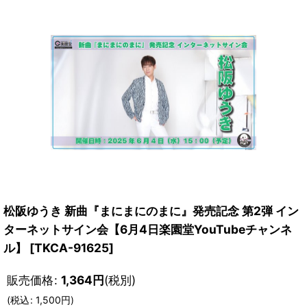
松阪ゆうき 新曲『まにまにのまに』発売記念 第2弾 イン
ターネットサイン会【6月4日楽園堂YouTubeチャンネ
ル】
[
TKCA-91625
]
販売価格
:
1,364
円
(税別)
(
税込
:
1,500
円
)