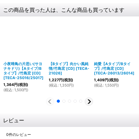
この商品を買った人は、こんな商品も買っています
小夜啼鳥の片思い(サヨ
【Bタイプ】向かい風純
純愛【Aタイプ/Bタイ
ナキドリ)【Aタイプ/B
情/竹島宏 [CD]
[
TECA-
プ】/竹島宏 [CD]
タイプ】/竹島宏 [CD]
21026
]
[
TECA-26013/26014
]
[
TECA-25016/25017
]
1,227
円
(税別)
1,409
円
(税別)
1,364
円
(税別)
(
税込
:
1,350
円
)
(
税込
:
1,550
円
)
(
税込
:
1,500
円
)
レビュー
0
件のレビュー