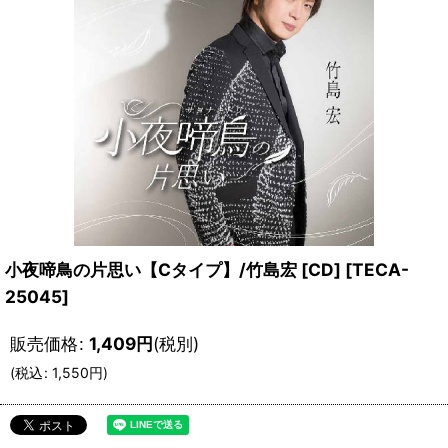
小夜啼鳥の片思い【Cタイプ】/竹島宏 [CD]
[
TECA-
25045
]
販売価格
:
1,409
円
(税別)
(
税込
:
1,550
円
)