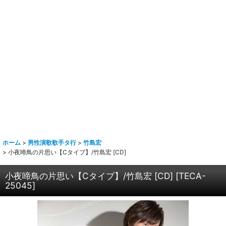
ホーム
>
男性演歌歌手タ行
>
竹島宏
>
小夜啼鳥の片思い【Cタイプ】/竹島宏 [CD]
小夜啼鳥の片思い【Cタイプ】/竹島宏 [CD]
[
TECA-
25045
]