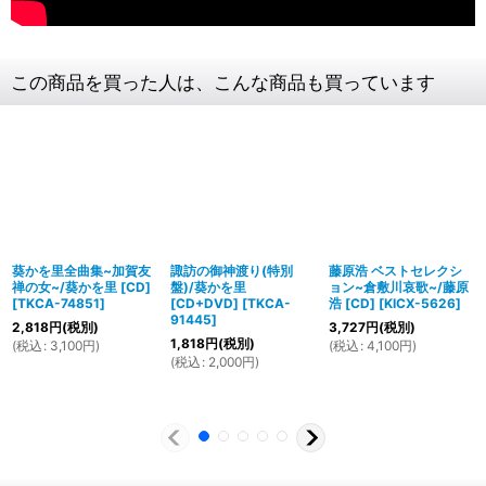
この商品を買った人は、こんな商品も買っています
葵かを里全曲集~加賀友
諏訪の御神渡り(特別
藤原浩 ベストセレクシ
禅の女~/葵かを里 [CD]
盤)/葵かを里
ョン~倉敷川哀歌~/藤原
[
TKCA-74851
]
[CD+DVD]
[
TKCA-
浩 [CD]
[
KICX-5626
]
91445
]
2,818
円
(税別)
3,727
円
(税別)
1,818
円
(税別)
(
税込
:
3,100
円
)
(
税込
:
4,100
円
)
(
税込
:
2,000
円
)