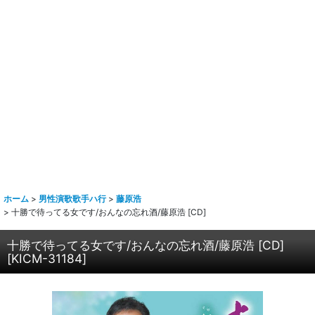
ホーム
>
男性演歌歌手ハ行
>
藤原浩
>
十勝で待ってる女です/おんなの忘れ酒/藤原浩 [CD]
十勝で待ってる女です/おんなの忘れ酒/藤原浩 [CD]
[
KICM-31184
]