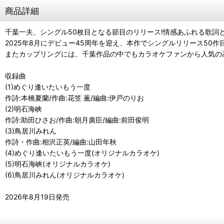
商品詳細
千葉一夫、シングル50枚目となる節目のリリース!情感あふれる歌詞
2025年8月にデビュー45周年を迎え、本作でシングルリリース5
またカップリングには、千葉作品の中でもカラオケファンから人気の
収録曲
(1)めぐり逢いたいもう一度
作詩:本橋夏蘭/作曲:花笠 薫/編曲:伊戸のりお
(2)明石海峡
作詩:助田ひさお/作曲:朝月廣臣/編曲:前田俊明
(3)鳥居川みれん
作詩・作曲:相沢正英/編曲:山田年秋
(4)めぐり逢いたいもう一度(オリジナルカラオケ)
(5)明石海峡(オリジナルカラオケ)
(6)鳥居川みれん(オリジナルカラオケ)
2026年8月19日発売