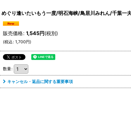
めぐり逢いたいもう一度/明石海峡/鳥居川みれん/千葉一夫 
販売価格
:
1,545
円
(税別)
(
税込
:
1,700
円
)
数量
:
キャンセル・返品に関する重要事項