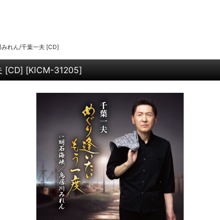
れん/千葉一夫 [CD]
[CD]
[
KICM-31205
]