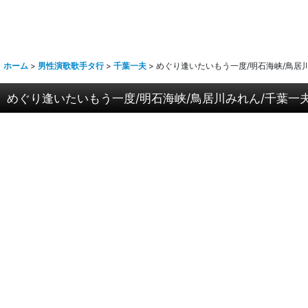
ホーム
>
男性演歌歌手タ行
>
千葉一夫
>
めぐり逢いたいもう一度/明石海峡/鳥居川み
めぐり逢いたいもう一度/明石海峡/鳥居川みれん/千葉一夫 