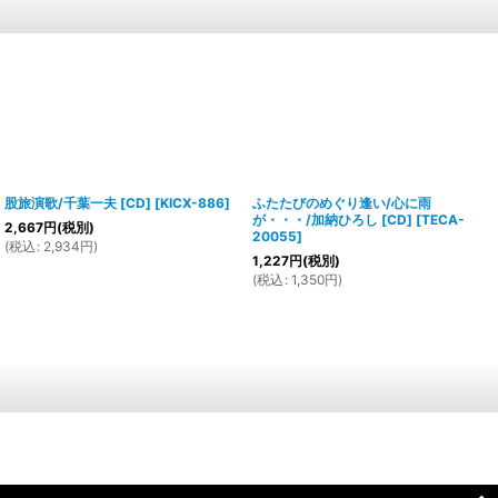
股旅演歌/千葉一夫 [CD]
[
KICX-886
]
ふたたびのめぐり逢い/心に雨
が・・・/加納ひろし [CD]
[
TECA-
2,667
円
(税別)
20055
]
(
税込
:
2,934
円
)
1,227
円
(税別)
(
税込
:
1,350
円
)