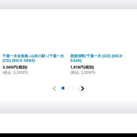
千葉一夫全曲集~山吹の駅~/千葉一夫
股旅演歌/千葉一夫 [CD]
[
KICX-
[CD]
[
KICX-5694
]
5340
]
3,000
円
(税別)
1,818
円
(税別)
(
税込
:
3,300
円
)
(
税込
:
2,000
円
)