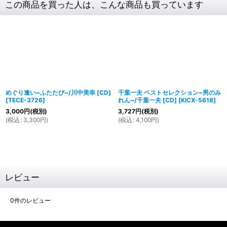
この商品を買った人は、こんな商品も買っています
めぐり逢い~ふたたび~/川中美幸 [CD]
千葉一夫 ベストセレクション~男のみ
[
TECE-3726
]
れん~/千葉一夫 [CD]
[
KICX-5618
]
3,000
円
(税別)
3,727
円
(税別)
(
税込
:
3,300
円
)
(
税込
:
4,100
円
)
レビュー
0
件のレビュー