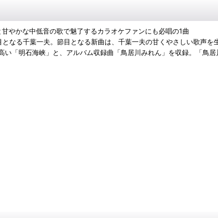
と甘やかな中低音の歌で魅了するカラオケファンにも必唱の1曲
0作目となる千葉一夫。節目となる新曲は、千葉一夫の甘くやさしい歌声
高い「明石海峡」と、アルバム収録曲「鳥居川みれん」を収録。「鳥居