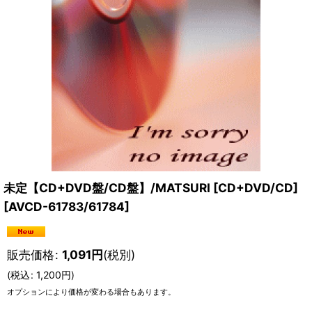
未定【CD+DVD盤/CD盤】/MATSURI [CD+DVD/CD]
[
AVCD-61783/61784
]
販売価格
:
1,091
円
(税別)
(
税込
:
1,200
円
)
オプションにより価格が変わる場合もあります。