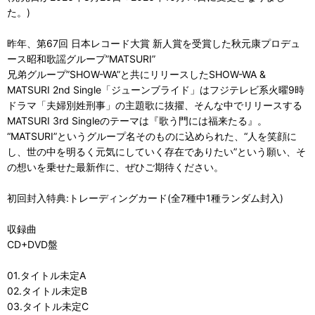
た。)
昨年、第67回 日本レコード大賞 新人賞を受賞した秋元康プロデュ
ース昭和歌謡グループ”MATSURI”
兄弟グループ”SHOW-WA”と共にリリースしたSHOW-WA &
MATSURI 2nd Single「ジューンブライド」はフジテレビ系火曜9時
ドラマ「夫婦別姓刑事」の主題歌に抜擢、そんな中でリリースする
MATSURI 3rd Singleのテーマは『歌う門には福来たる』。
“MATSURI”というグループ名そのものに込められた、“人を笑顔に
し、世の中を明るく元気にしていく存在でありたい”という願い、そ
の想いを乗せた最新作に、ぜひご期待ください。
初回封入特典:トレーディングカード(全7種中1種ランダム封入)
収録曲
CD+DVD盤
01.タイトル未定A
02.タイトル未定B
03.タイトル未定C