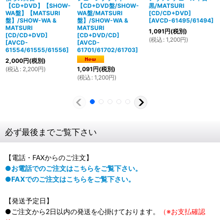
【CD+DVD】【SHOW-
【CD+DVD盤/SHOW-
黒/MATSURI
WA盤】【MATSURI
WA盤/MATSURI
[CD/CD+DVD]
盤】/SHOW-WA &
盤】/SHOW-WA &
[
AVCD-61495/61494
]
MATSURI
MATSURI
1,091
円
(税別)
[CD/CD+DVD]
[CD+DVD/CD]
(
税込
:
1,200
円
)
[
AVCD-
[
AVCD-
61554/61555/61556
]
61701/61702/61703
]
2,000
円
(税別)
(
税込
:
2,200
円
)
1,091
円
(税別)
(
税込
:
1,200
円
)
必ず最後までご覧下さい
【電話・FAXからのご注文】
●お電話でのご注文はこちらをご覧下さい。
●FAXでのご注文はこちらをご覧下さい。
【発送予定日】
●ご注文から2日以内の発送を心掛けております。
（※お支払確認