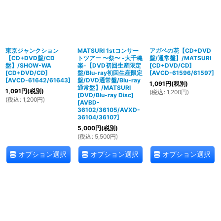
東京ジャンクション
MATSURI 1stコンサー
アガベの花【CD+DVD
【CD+DVD盤/CD
トツアー 〜祭〜 -大千穐
盤/通常盤】/MATSURI
盤】/SHOW-WA
楽-【DVD初回生産限定
[CD+DVD/CD]
[CD+DVD/CD]
盤/Blu-ray初回生産限定
[
AVCD-61596/61597
]
[
AVCD-61642/61643
]
盤/DVD通常盤/Blu-ray
1,091
円
(税別)
通常盤】/MATSURI
1,091
円
(税別)
(
税込
:
1,200
円
)
[DVD/Blu-ray Disc]
(
税込
:
1,200
円
)
[
AVBD-
36102/36105/AVXD-
36104/36107
]
5,000
円
(税別)
(
税込
:
5,500
円
)
オプション選択
オプション選択
オプション選択