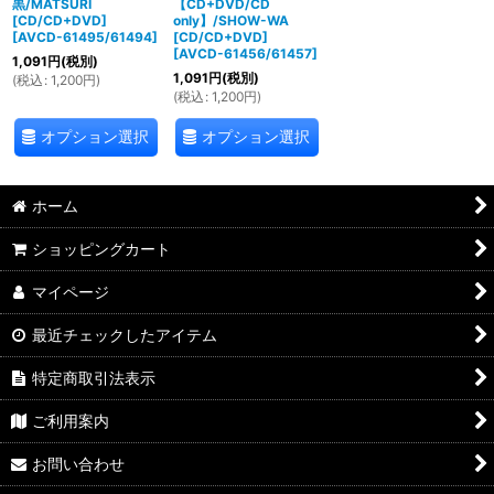
黒/MATSURI
【CD+DVD/CD
[CD/CD+DVD]
only】/SHOW-WA
[
AVCD-61495/61494
]
[CD/CD+DVD]
[
AVCD-61456/61457
]
1,091
円
(税別)
1,091
円
(税別)
(
税込
:
1,200
円
)
(
税込
:
1,200
円
)
オプション選択
オプション選択
ホーム
ショッピングカート
マイページ
最近チェックしたアイテム
特定商取引法表示
ご利用案内
お問い合わせ