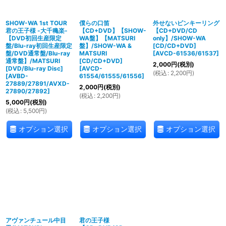
SHOW-WA 1st TOUR
僕らの口笛
外せないピンキーリング
君の王子様 -大千穐楽-
【CD+DVD】【SHOW-
【CD+DVD/CD
【DVD初回生産限定
WA盤】【MATSURI
only】/SHOW-WA
盤/Blu-ray初回生産限定
盤】/SHOW-WA &
[CD/CD+DVD]
盤/DVD通常盤/Blu-ray
MATSURI
[
AVCD-61536/61537
]
通常盤】/MATSURI
[CD/CD+DVD]
2,000
円
(税別)
[DVD/Blu-ray Disc]
[
AVCD-
(
税込
:
2,200
円
)
[
AVBD-
61554/61555/61556
]
27889/27891/AVXD-
2,000
円
(税別)
27890/27892
]
(
税込
:
2,200
円
)
5,000
円
(税別)
(
税込
:
5,500
円
)
オプション選択
オプション選択
オプション選択
アヴァンチュール中目
君の王子様