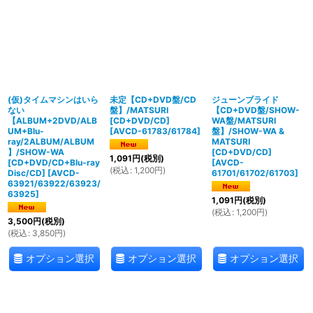
並び順
:
絞り込む
(仮)タイムマシンはいら
未定【CD+DVD盤/CD
ジューンブライド
ない
盤】/MATSURI
【CD+DVD盤/SHOW-
【ALBUM+2DVD/ALB
[CD+DVD/CD]
WA盤/MATSURI
UM+Blu-
[
AVCD-61783/61784
]
盤】/SHOW-WA &
ray/2ALBUM/ALBUM
MATSURI
】/SHOW-WA
[CD+DVD/CD]
1,091
円
(税別)
[CD+DVD/CD+Blu-ray
[
AVCD-
(
税込
:
1,200
円
)
Disc/CD]
[
AVCD-
61701/61702/61703
]
63921/63922/63923/
63925
]
1,091
円
(税別)
(
税込
:
1,200
円
)
3,500
円
(税別)
(
税込
:
3,850
円
)
オプション選択
オプション選択
オプション選択